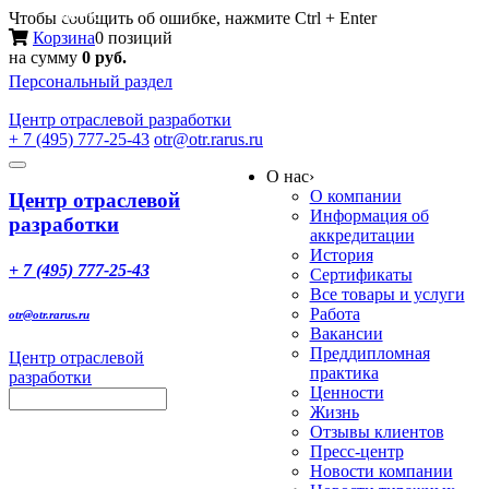
Меню
Чтобы сообщить об ошибке, нажмите Ctrl + Enter
Корзина
0 позиций
на сумму
0 руб.
Персональный раздел
Центр
отраслевой разработки
+ 7 (495) 777-25-43
otr@otr.rarus.ru
Toggle
О нас
›
navigation
О компании
Центр отраслевой
Информация об
разработки
аккредитации
История
+ 7 (495) 777-25-43
Сертификаты
Все товары и услуги
Работа
otr@otr.rarus.ru
Вакансии
Преддипломная
Центр отраслевой
практика
разработки
Ценности
Жизнь
Отзывы клиентов
Пресс-центр
Новости компании