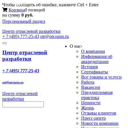
Меню
Чтобы сообщить об ошибке, нажмите Ctrl + Enter
Корзина
0 позиций
на сумму
0 руб.
Персональный раздел
Центр
отраслевой разработки
+ 7 (495) 777-25-43
otr@otr.rarus.ru
Toggle
О нас
›
navigation
О компании
Центр отраслевой
Информация об
разработки
аккредитации
История
+ 7 (495) 777-25-43
Сертификаты
Все товары и услуги
Работа
otr@otr.rarus.ru
Вакансии
Преддипломная
Центр отраслевой
практика
разработки
Ценности
Жизнь
Отзывы клиентов
Пресс-центр
Новости компании