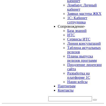
кабинет
Ломбард: Личный
кабинет
Заявки мастера ЖКХ
1С: Кабинет
сотрудника
Сопровождение
›
База знаний
ИТС
Сервисы ИТС
Линия консультаций
Таблица актуальных
релизов
Планы выпуска
релизов программ
Продление лицензии
сайта
Разработка на
платформе 1С
Наши кейсы
Партнерам
Контакты