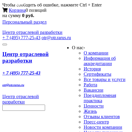
Меню
Чтобы сообщить об ошибке, нажмите Ctrl + Enter
Корзина
0 позиций
на сумму
0 руб.
Персональный раздел
Центр
отраслевой разработки
+ 7 (495) 777-25-43
otr@otr.rarus.ru
Toggle
О нас
›
navigation
О компании
Центр отраслевой
Информация об
разработки
аккредитации
История
+ 7 (495) 777-25-43
Сертификаты
Все товары и услуги
Работа
otr@otr.rarus.ru
Вакансии
Преддипломная
Центр отраслевой
практика
разработки
Ценности
Жизнь
Отзывы клиентов
Пресс-центр
Новости компании