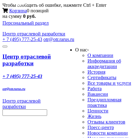
Меню
Чтобы сообщить об ошибке, нажмите Ctrl + Enter
Корзина
0 позиций
на сумму
0 руб.
Персональный раздел
Центр
отраслевой разработки
+ 7 (495) 777-25-43
otr@otr.rarus.ru
Toggle
О нас
›
navigation
О компании
Центр отраслевой
Информация об
разработки
аккредитации
История
+ 7 (495) 777-25-43
Сертификаты
Все товары и услуги
Работа
otr@otr.rarus.ru
Вакансии
Преддипломная
Центр отраслевой
практика
разработки
Ценности
Жизнь
Отзывы клиентов
Пресс-центр
Новости компании