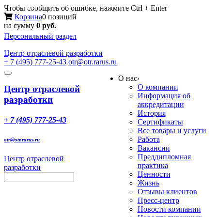
Меню
Чтобы сообщить об ошибке, нажмите Ctrl + Enter
Корзина
0 позиций
на сумму
0 руб.
Персональный раздел
Центр
отраслевой разработки
+ 7 (495) 777-25-43
otr@otr.rarus.ru
Toggle
О нас
›
navigation
О компании
Центр отраслевой
Информация об
разработки
аккредитации
История
+ 7 (495) 777-25-43
Сертификаты
Все товары и услуги
Работа
otr@otr.rarus.ru
Вакансии
Преддипломная
Центр отраслевой
практика
разработки
Ценности
Жизнь
Отзывы клиентов
Пресс-центр
Новости компании