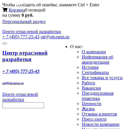
Меню
Чтобы сообщить об ошибке, нажмите Ctrl + Enter
Корзина
0 позиций
на сумму
0 руб.
Персональный раздел
Центр
отраслевой разработки
+ 7 (495) 777-25-43
otr@otr.rarus.ru
Toggle
О нас
›
navigation
О компании
Центр отраслевой
Информация об
разработки
аккредитации
История
+ 7 (495) 777-25-43
Сертификаты
Все товары и услуги
Работа
otr@otr.rarus.ru
Вакансии
Преддипломная
Центр отраслевой
практика
разработки
Ценности
Жизнь
Отзывы клиентов
Пресс-центр
Новости компании