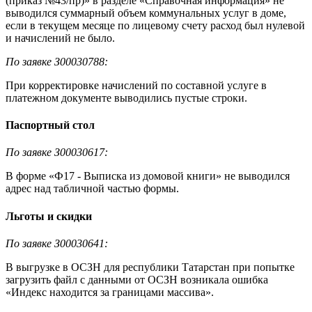
(приказ №43/пр)» в разделе «Справочная информация» не
выводился суммарный объем коммунальных услуг в доме,
если в текущем месяце по лицевому счету расход был нулевой
и начислений не было.
По заявке З00030788:
При корректировке начислений по составной услуге в
платежном документе выводились пустые строки.
Паспортный стол
По заявке З00030617:
В форме «Ф17 - Выписка из домовой книги» не выводился
адрес над табличной частью формы.
Льготы и скидки
По заявке З00030641:
В выгрузке в ОСЗН для республики Татарстан при попытке
загрузить файл с данными от ОСЗН возникала ошибка
«Индекс находится за границами массива».