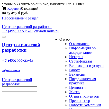
Меню
Чтобы сообщить об ошибке, нажмите Ctrl + Enter
Корзина
0 позиций
на сумму
0 руб.
Персональный раздел
Центр
отраслевой разработки
+ 7 (495) 777-25-43
otr@otr.rarus.ru
Toggle
О нас
›
navigation
О компании
Центр отраслевой
Информация об
разработки
аккредитации
История
+ 7 (495) 777-25-43
Сертификаты
Все товары и услуги
Работа
otr@otr.rarus.ru
Вакансии
Преддипломная
Центр отраслевой
практика
разработки
Ценности
Жизнь
Отзывы клиентов
Пресс-центр
Новости компании