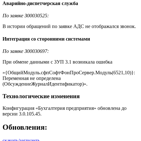
Аварийно-диспетчерская служба
По заявке З00030525:
В истории обращений по заявке АДС не отображался звонок.
Интеграция со сторонними системами
По заявке З00030697:
При обмене данными с ЗУП 3.1 возникала ошибка
»{ОбщийМодуль.сфпСофтФонПроСервер.Модуль(6521,10)}:
Переменная не определена
(ОбсуждениеЖурналИдентификатор)».
Технологические изменения
Конфигурация «Бухгалтерия предприятия» обновлена до
версии 3.0.105.45.
Обновления:
скачать/загрузить