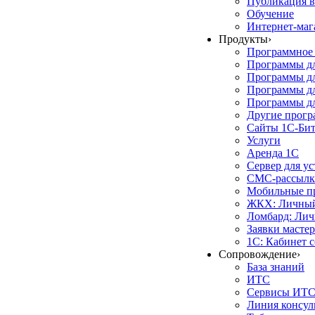
Публикация в
Обучение
Интернет-маг
Продукты
›
Программное 
Программы д
Программы дл
Программы д
Программы дл
Другие прог
Сайты 1С-Би
Услуги
Аренда 1С
Сервер для у
СМС-рассылк
Мобильные п
ЖКХ: Личный
Ломбард: Лич
Заявки масте
1С: Кабинет 
Сопровождение
›
База знаний
ИТС
Сервисы ИТ
Линия консул