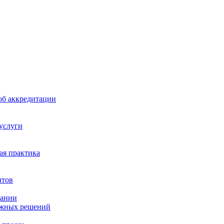
б аккредитации
 услуги
я практика
нтов
пании
ажных решений