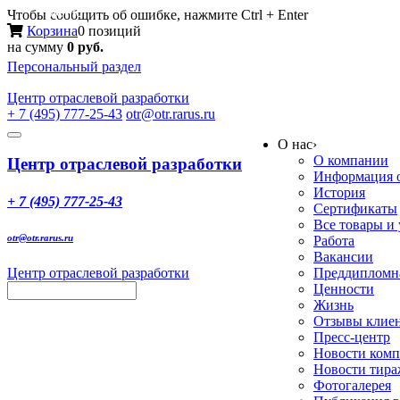
Меню
Чтобы сообщить об ошибке, нажмите Ctrl + Enter
Корзина
0 позиций
на сумму
0 руб.
Персональный раздел
Центр
отраслевой разработки
+ 7 (495) 777-25-43
otr@otr.rarus.ru
Toggle
О нас
›
navigation
О компании
Центр отраслевой разработки
Информация о
История
+ 7 (495) 777-25-43
Сертификаты
Все товары и
otr@otr.rarus.ru
Работа
Вакансии
Центр отраслевой разработки
Преддипломна
Ценности
Жизнь
Отзывы клие
Пресс-центр
Новости ком
Новости тир
Фотогалерея