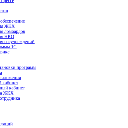
 прессе
азин
обеспечение
ля ЖКХ
я ломбардов
ля НКО
я госучреждений
раммы 1С
трикс
становки программ
а
риложения
 кабинет
ный кабинет
ра ЖКХ
сотрудника
С
ьтаций