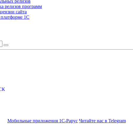
альных релизов
а релизов программ
цензии сайта
а платформе 1С
СК
Мобильные приложения 1С-Рарус
Читайте нас в Telegram