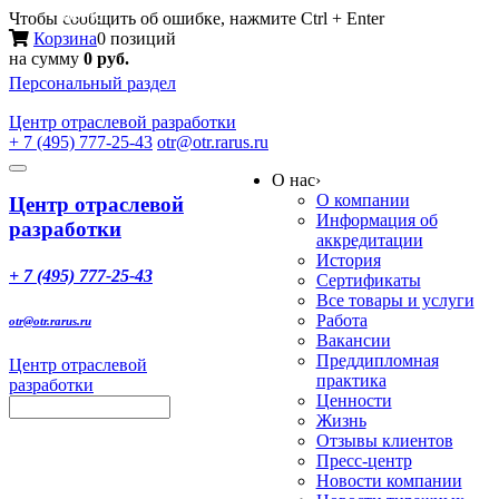
Меню
Чтобы сообщить об ошибке, нажмите Ctrl + Enter
Корзина
0 позиций
на сумму
0 руб.
Персональный раздел
Центр
отраслевой разработки
+ 7 (495) 777-25-43
otr@otr.rarus.ru
Toggle
О нас
›
navigation
О компании
Центр отраслевой
Информация об
разработки
аккредитации
История
+ 7 (495) 777-25-43
Сертификаты
Все товары и услуги
Работа
otr@otr.rarus.ru
Вакансии
Преддипломная
Центр отраслевой
практика
разработки
Ценности
Жизнь
Отзывы клиентов
Пресс-центр
Новости компании