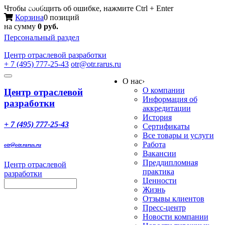
Меню
Чтобы сообщить об ошибке, нажмите Ctrl + Enter
Корзина
0 позиций
на сумму
0 руб.
Персональный раздел
Центр
отраслевой разработки
+ 7 (495) 777-25-43
otr@otr.rarus.ru
Toggle
О нас
›
navigation
О компании
Центр отраслевой
Информация об
разработки
аккредитации
История
+ 7 (495) 777-25-43
Сертификаты
Все товары и услуги
Работа
otr@otr.rarus.ru
Вакансии
Преддипломная
Центр отраслевой
практика
разработки
Ценности
Жизнь
Отзывы клиентов
Пресс-центр
Новости компании