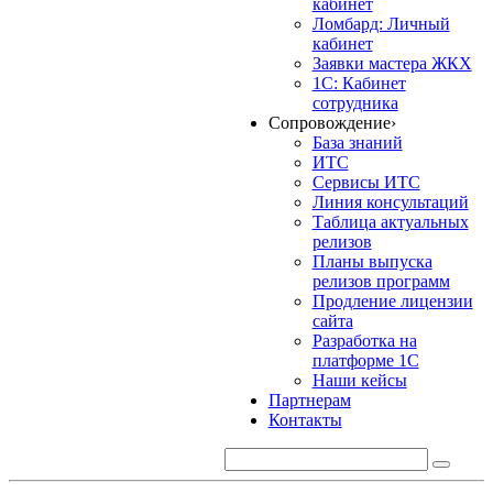
кабинет
Ломбард: Личный
кабинет
Заявки мастера ЖКХ
1С: Кабинет
сотрудника
Сопровождение
›
База знаний
ИТС
Сервисы ИТС
Линия консультаций
Таблица актуальных
релизов
Планы выпуска
релизов программ
Продление лицензии
сайта
Разработка на
платформе 1С
Наши кейсы
Партнерам
Контакты