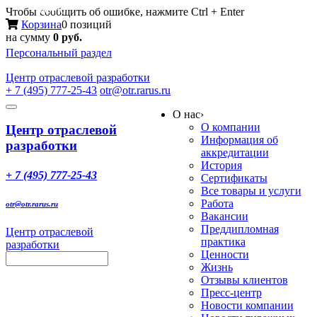
Меню
Чтобы сообщить об ошибке, нажмите Ctrl + Enter
Корзина
0 позиций
на сумму
0 руб.
Персональный раздел
Центр
отраслевой разработки
+ 7 (495) 777-25-43
otr@otr.rarus.ru
Toggle
О нас
›
navigation
О компании
Центр отраслевой
Информация об
разработки
аккредитации
История
+ 7 (495) 777-25-43
Сертификаты
Все товары и услуги
Работа
otr@otr.rarus.ru
Вакансии
Преддипломная
Центр отраслевой
практика
разработки
Ценности
Жизнь
Отзывы клиентов
Пресс-центр
Новости компании