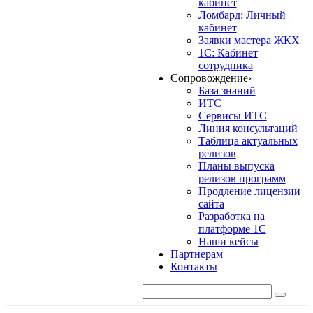
кабинет
Ломбард: Личный
кабинет
Заявки мастера ЖКХ
1С: Кабинет
сотрудника
Сопровождение
›
База знаний
ИТС
Сервисы ИТС
Линия консультаций
Таблица актуальных
релизов
Планы выпуска
релизов программ
Продление лицензии
сайта
Разработка на
платформе 1С
Наши кейсы
Партнерам
Контакты