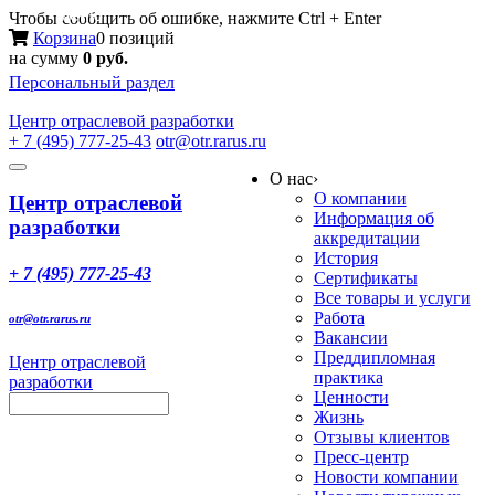
Меню
Чтобы сообщить об ошибке, нажмите Ctrl + Enter
Корзина
0 позиций
на сумму
0 руб.
Персональный раздел
Центр
отраслевой разработки
+ 7 (495) 777-25-43
otr@otr.rarus.ru
Toggle
О нас
›
navigation
О компании
Центр отраслевой
Информация об
разработки
аккредитации
История
+ 7 (495) 777-25-43
Сертификаты
Все товары и услуги
Работа
otr@otr.rarus.ru
Вакансии
Преддипломная
Центр отраслевой
практика
разработки
Ценности
Жизнь
Отзывы клиентов
Пресс-центр
Новости компании