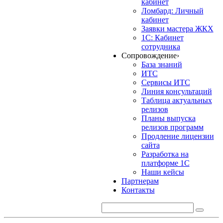
кабинет
Ломбард: Личный
кабинет
Заявки мастера ЖКХ
1С: Кабинет
сотрудника
Сопровождение
›
База знаний
ИТС
Сервисы ИТС
Линия консультаций
Таблица актуальных
релизов
Планы выпуска
релизов программ
Продление лицензии
сайта
Разработка на
платформе 1С
Наши кейсы
Партнерам
Контакты