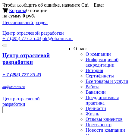
Меню
Чтобы сообщить об ошибке, нажмите Ctrl + Enter
Корзина
0 позиций
на сумму
0 руб.
Персональный раздел
Центр
отраслевой разработки
+ 7 (495) 777-25-43
otr@otr.rarus.ru
Toggle
О нас
›
navigation
О компании
Центр отраслевой
Информация об
разработки
аккредитации
История
+ 7 (495) 777-25-43
Сертификаты
Все товары и услуги
Работа
otr@otr.rarus.ru
Вакансии
Преддипломная
Центр отраслевой
практика
разработки
Ценности
Жизнь
Отзывы клиентов
Пресс-центр
Новости компании