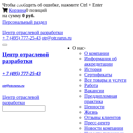
Меню
Чтобы сообщить об ошибке, нажмите Ctrl + Enter
Корзина
0 позиций
на сумму
0 руб.
Персональный раздел
Центр
отраслевой разработки
+ 7 (495) 777-25-43
otr@otr.rarus.ru
Toggle
О нас
›
navigation
О компании
Центр отраслевой
Информация об
разработки
аккредитации
История
+ 7 (495) 777-25-43
Сертификаты
Все товары и услуги
Работа
otr@otr.rarus.ru
Вакансии
Преддипломная
Центр отраслевой
практика
разработки
Ценности
Жизнь
Отзывы клиентов
Пресс-центр
Новости компании