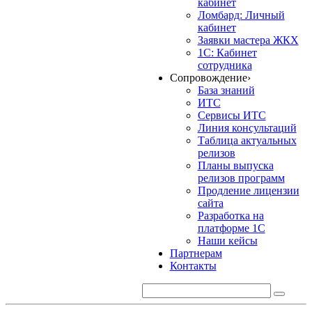
кабинет
Ломбард: Личный
кабинет
Заявки мастера ЖКХ
1С: Кабинет
сотрудника
Сопровождение
›
База знаний
ИТС
Сервисы ИТС
Линия консультаций
Таблица актуальных
релизов
Планы выпуска
релизов программ
Продление лицензии
сайта
Разработка на
платформе 1С
Наши кейсы
Партнерам
Контакты