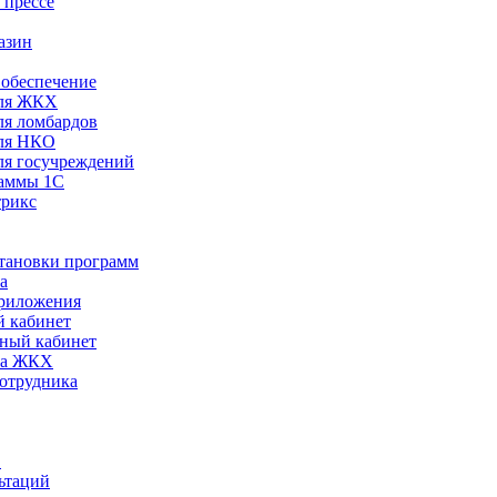
 прессе
азин
обеспечение
ля ЖКХ
я ломбардов
ля НКО
я госучреждений
раммы 1С
трикс
становки программ
а
риложения
 кабинет
ный кабинет
ра ЖКХ
сотрудника
С
ьтаций