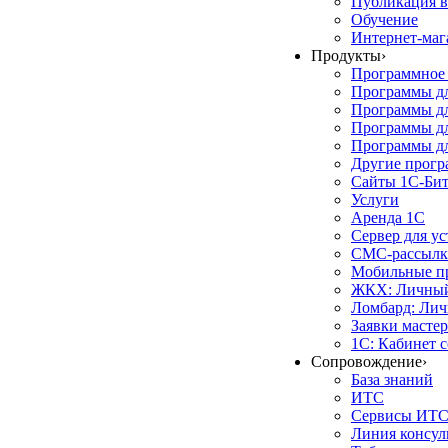
Публикация в
Обучение
Интернет-маг
Продукты
›
Программное 
Программы д
Программы дл
Программы д
Программы дл
Другие прог
Сайты 1С-Би
Услуги
Аренда 1С
Сервер для у
СМС-рассылк
Мобильные п
ЖКХ: Личный
Ломбард: Лич
Заявки масте
1С: Кабинет 
Сопровождение
›
База знаний
ИТС
Сервисы ИТ
Линия консул