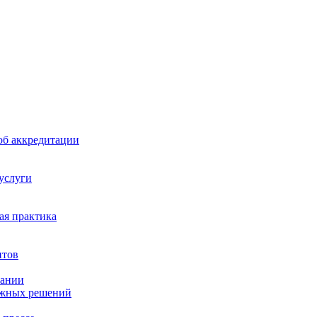
б аккредитации
 услуги
я практика
нтов
пании
ажных решений