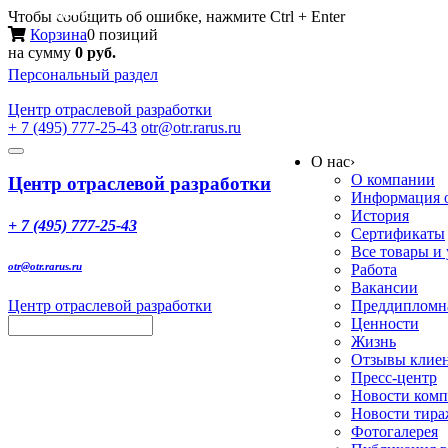
Меню
Чтобы сообщить об ошибке, нажмите Ctrl + Enter
Корзина
0 позиций
на сумму
0 руб.
Персональный раздел
Центр
отраслевой разработки
+ 7 (495) 777-25-43
otr@otr.rarus.ru
Toggle
О нас
›
navigation
О компании
Центр отраслевой разработки
Информация о
История
+ 7 (495) 777-25-43
Сертификаты
Все товары и
otr@otr.rarus.ru
Работа
Вакансии
Центр отраслевой разработки
Преддипломна
Ценности
Жизнь
Отзывы клие
Пресс-центр
Новости ком
Новости тир
Фотогалерея