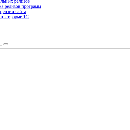
альных релизов
а релизов программ
цензии сайта
а платформе 1С