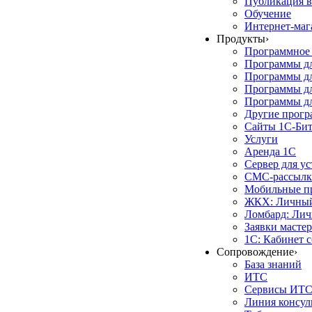
Публикация в
Обучение
Интернет-маг
Продукты
›
Программное 
Программы д
Программы дл
Программы д
Программы дл
Другие прог
Сайты 1С-Би
Услуги
Аренда 1С
Сервер для у
СМС-рассылк
Мобильные п
ЖКХ: Личный
Ломбард: Лич
Заявки масте
1С: Кабинет 
Сопровождение
›
База знаний
ИТС
Сервисы ИТ
Линия консул