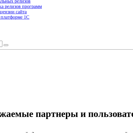
альных релизов
а релизов программ
цензии сайта
а платформе 1С
жаемые партнеры и пользоват