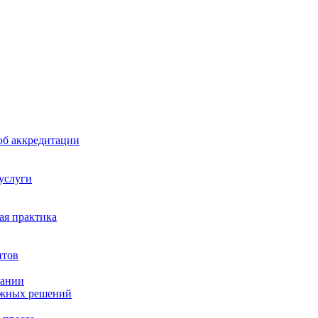
б аккредитации
 услуги
я практика
нтов
пании
ажных решений