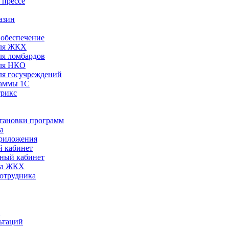
 прессе
азин
обеспечение
ля ЖКХ
я ломбардов
ля НКО
я госучреждений
раммы 1С
трикс
становки программ
а
риложения
 кабинет
ный кабинет
ра ЖКХ
сотрудника
С
ьтаций