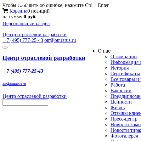
Меню
Чтобы сообщить об ошибке, нажмите Ctrl + Enter
Корзина
0 позиций
на сумму
0 руб.
Персональный раздел
Центр
отраслевой разработки
+ 7 (495) 777-25-43
otr@otr.rarus.ru
Toggle
О нас
›
navigation
О компании
Центр отраслевой разработки
Информация о
История
+ 7 (495) 777-25-43
Сертификаты
Все товары и
otr@otr.rarus.ru
Работа
Вакансии
Центр отраслевой разработки
Преддипломна
Ценности
Жизнь
Отзывы клие
Пресс-центр
Новости ком
Новости тир
Фотогалерея