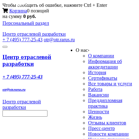
Меню
Чтобы сообщить об ошибке, нажмите Ctrl + Enter
Корзина
0 позиций
на сумму
0 руб.
Персональный раздел
Центр
отраслевой разработки
+ 7 (495) 777-25-43
otr@otr.rarus.ru
Toggle
О нас
›
navigation
О компании
Центр отраслевой
Информация об
разработки
аккредитации
История
+ 7 (495) 777-25-43
Сертификаты
Все товары и услуги
Работа
otr@otr.rarus.ru
Вакансии
Преддипломная
Центр отраслевой
практика
разработки
Ценности
Жизнь
Отзывы клиентов
Пресс-центр
Новости компании