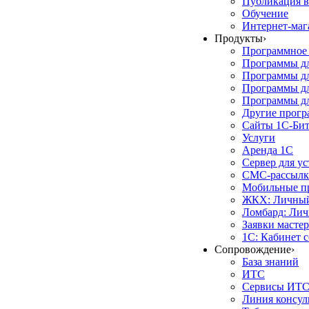
Публикация в
Обучение
Интернет-маг
Продукты
›
Программное 
Программы д
Программы дл
Программы д
Программы дл
Другие прог
Сайты 1С-Би
Услуги
Аренда 1С
Сервер для у
СМС-рассылк
Мобильные п
ЖКХ: Личный
Ломбард: Лич
Заявки масте
1С: Кабинет 
Сопровождение
›
База знаний
ИТС
Сервисы ИТ
Линия консул