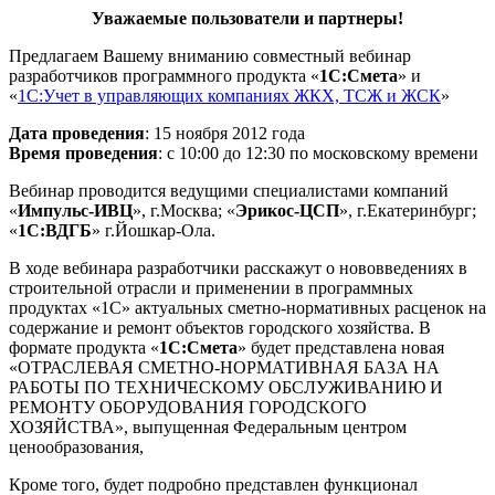
Уважаемые пользователи и партнеры!
Предлагаем Вашему вниманию совместный вебинар
разработчиков программного продукта «
1С:Смета
» и
«
1С:Учет в управляющих компаниях ЖКХ, ТСЖ и ЖСК
»
Дата проведения
: 15 ноября 2012 года
Время проведения
: с 10:00 до 12:30 по московскому времени
Вебинар проводится ведущими специалистами компаний
«
Импульс-ИВЦ
», г.Москва; «
Эрикос-ЦСП
», г.Екатеринбург;
«
1С:ВДГБ
» г.Йошкар-Ола.
В ходе вебинара разработчики расскажут о нововведениях в
строительной отрасли и применении в программных
продуктах «1С» актуальных сметно-нормативных расценок на
содержание и ремонт объектов городского хозяйства. В
формате продукта «
1С:Смета
» будет представлена новая
«ОТРАСЛЕВАЯ СМЕТНО-НОРМАТИВНАЯ БАЗА НА
РАБОТЫ ПО ТЕХНИЧЕСКОМУ ОБСЛУЖИВАНИЮ И
РЕМОНТУ ОБОРУДОВАНИЯ ГОРОДСКОГО
ХОЗЯЙСТВА», выпущенная Федеральным центром
ценообразования,
Кроме того, будет подробно представлен функционал