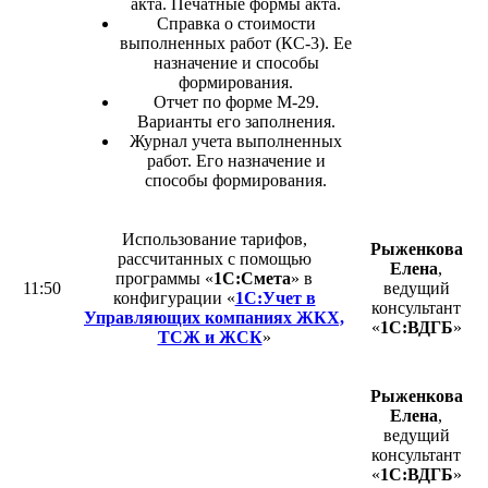
акта. Печатные формы акта.
Справка о стоимости
выполненных работ (КС-3). Ее
назначение и способы
формирования.
Отчет по форме М-29.
Варианты его заполнения.
Журнал учета выполненных
работ. Его назначение и
способы формирования.
Использование тарифов,
Рыженкова
рассчитанных с помощью
Елена
,
программы «
1С:Смета
» в
11:50
ведущий
конфигурации «
1С:Учет в
консультант
Управляющих компаниях ЖКХ,
«
1С:ВДГБ
»
ТСЖ и ЖСК
»
Рыженкова
Елена
,
ведущий
консультант
«
1С:ВДГБ
»