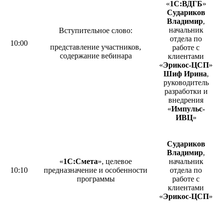
«
1С:ВДГБ
»
Судариков
Владимир
,
начальник
Вступительное слово:
отдела по
10:00
представление участников,
работе с
содержание вебинара
клиентами
«
Эрикос-ЦСП
»
Шиф Ирина
,
руководитель
разработки и
внедрения
«
Импульс-
ИВЦ
»
Судариков
Владимир
,
«
1С:Смета
», целевое
начальник
10:10
предназначение и особенности
отдела по
программы
работе с
клиентами
«
Эрикос-ЦСП
»