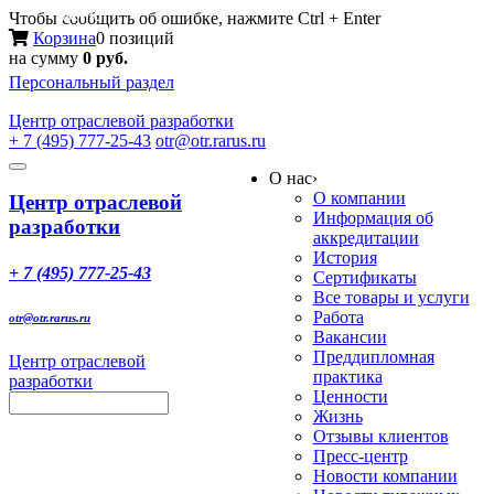
Меню
Чтобы сообщить об ошибке, нажмите Ctrl + Enter
Корзина
0 позиций
на сумму
0 руб.
Персональный раздел
Центр
отраслевой разработки
+ 7 (495) 777-25-43
otr@otr.rarus.ru
Toggle
О нас
›
navigation
О компании
Центр отраслевой
Информация об
разработки
аккредитации
История
+ 7 (495) 777-25-43
Сертификаты
Все товары и услуги
Работа
otr@otr.rarus.ru
Вакансии
Преддипломная
Центр отраслевой
практика
разработки
Ценности
Жизнь
Отзывы клиентов
Пресс-центр
Новости компании