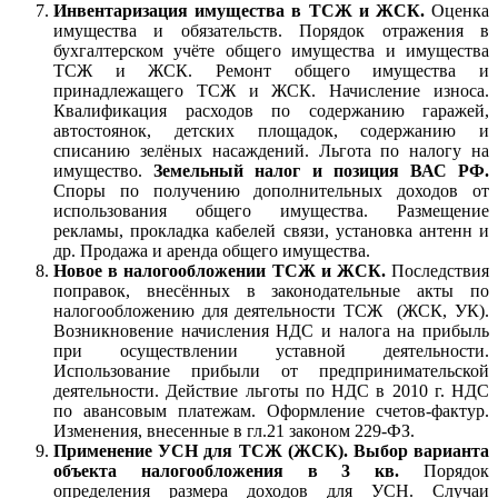
Инвентаризация имущества в ТСЖ и ЖСК.
Оценка
имущества и обязательств. Порядок отражения в
бухгалтерском учёте общего имущества и имущества
ТСЖ и ЖСК. Ремонт общего имущества и
принадлежащего ТСЖ и ЖСК. Начисление износа.
Квалификация расходов по содержанию гаражей,
автостоянок, детских площадок, содержанию и
списанию зелёных насаждений. Льгота по налогу на
имущество.
Земельный налог и позиция ВАС РФ.
Споры по получению дополнительных доходов от
использования общего имущества. Размещение
рекламы, прокладка кабелей связи, установка антенн и
др. Продажа и аренда общего имущества.
Новое в налогообложении ТСЖ и ЖСК.
Последствия
поправок, внесённых в законодательные акты по
налогообложению для деятельности ТСЖ (ЖСК, УК).
Возникновение начисления НДС и налога на прибыль
при осуществлении уставной деятельности.
Использование прибыли от предпринимательской
деятельности. Действие льготы по НДС в 2010 г. НДС
по авансовым платежам. Оформление счетов-фактур.
Изменения, внесенные в гл.21 законом 229-ФЗ.
Применение УСН для ТСЖ (ЖСК).
Выбор варианта
объекта налогообложения в 3 кв.
Порядок
определения размера доходов для УСН. Случаи