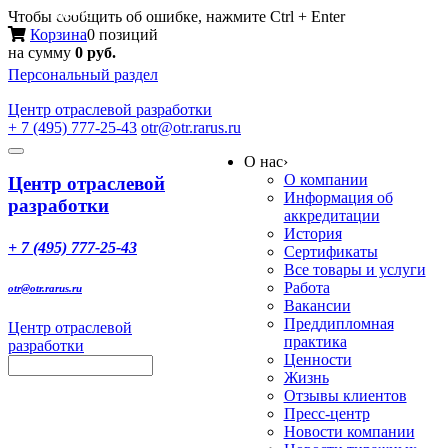
Меню
Чтобы сообщить об ошибке, нажмите Ctrl + Enter
Корзина
0 позиций
на сумму
0 руб.
Персональный раздел
Центр
отраслевой разработки
+ 7 (495) 777-25-43
otr@otr.rarus.ru
Toggle
О нас
›
navigation
О компании
Центр отраслевой
Информация об
разработки
аккредитации
История
+ 7 (495) 777-25-43
Сертификаты
Все товары и услуги
Работа
otr@otr.rarus.ru
Вакансии
Преддипломная
Центр отраслевой
практика
разработки
Ценности
Жизнь
Отзывы клиентов
Пресс-центр
Новости компании