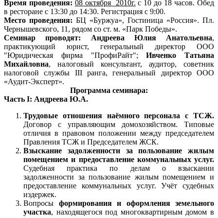
Время проведения:
08 октября 2010г.
с 10 до 18 часов. Обед
в ресторане с 13:30 до 14:30. Регистрация с 9:00.
Место проведения:
БЦ «Буржуа», Гостиница «Россия». Пл.
Чернышевского, 11, рядом со ст. м. «Парк Победы».
Семинар проводят:
Андреева Юлия Анатольевна
,
практикующий юрист, генеральный директор ООО
"Юридическая фирма "ПрофиРайт";
Ивченко Татьяна
Михайловна
, налоговый консультант, аудитор, советник
налоговой службы III ранга, генеральный директор ООО
«Аудит-Эксперт».
Программа семинара:
Часть I: Андреева Ю.А.
Трудовые отношения наёмного персонала с ТСЖ.
Договор с управляющим домохозяйством. Типовые
отличия в правовом положении между председателем
Правления ТСЖ и Председателем ЖСК.
Взыскание задолженности за пользование жилым
помещением и предоставление коммунальных услуг.
Судебная практика по делам о взыскании
задолженности за пользование жилым помещением и
предоставление коммунальных услуг. Учёт судебных
издержек.
Вопросы
формирования и оформления земельного
участка
, находящегося под многоквартирным домом в