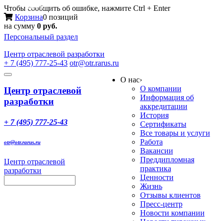
Меню
Чтобы сообщить об ошибке, нажмите Ctrl + Enter
Корзина
0 позиций
на сумму
0 руб.
Персональный раздел
Центр
отраслевой разработки
+ 7 (495) 777-25-43
otr@otr.rarus.ru
Toggle
О нас
›
navigation
О компании
Центр отраслевой
Информация об
разработки
аккредитации
История
+ 7 (495) 777-25-43
Сертификаты
Все товары и услуги
Работа
otr@otr.rarus.ru
Вакансии
Преддипломная
Центр отраслевой
практика
разработки
Ценности
Жизнь
Отзывы клиентов
Пресс-центр
Новости компании