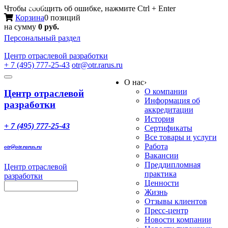
Меню
Чтобы сообщить об ошибке, нажмите Ctrl + Enter
Корзина
0 позиций
на сумму
0 руб.
Персональный раздел
Центр
отраслевой разработки
+ 7 (495) 777-25-43
otr@otr.rarus.ru
Toggle
О нас
›
navigation
О компании
Центр отраслевой
Информация об
разработки
аккредитации
История
+ 7 (495) 777-25-43
Сертификаты
Все товары и услуги
Работа
otr@otr.rarus.ru
Вакансии
Преддипломная
Центр отраслевой
практика
разработки
Ценности
Жизнь
Отзывы клиентов
Пресс-центр
Новости компании