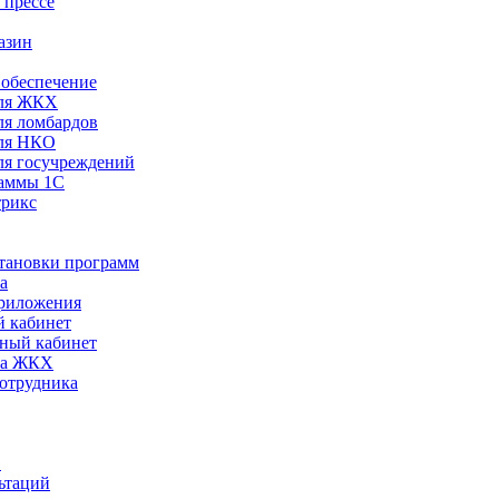
 прессе
азин
обеспечение
ля ЖКХ
я ломбардов
ля НКО
я госучреждений
раммы 1С
трикс
становки программ
а
риложения
 кабинет
ный кабинет
ра ЖКХ
сотрудника
С
ьтаций