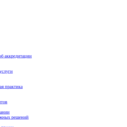
б аккредитации
 услуги
я практика
нтов
пании
ажных решений