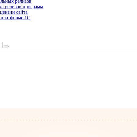
альных релизов
а релизов программ
цензии сайта
а платформе 1С