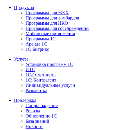
Продукты
Программы для ЖКХ
Программы для ломбардов
Программы для НКО
Программы для госучреждений
Мобильные приложения
Программы 1С
Аренда 1С
1С-Битрикс
Услуги
Установка программ 1С
ИТС
1С-Отчетность
1С: Контрагент
Индивидуальные услуги
Разработка
Поддержка
Сопровождение
Релизы
Обновление 1С
База знаний
Новости