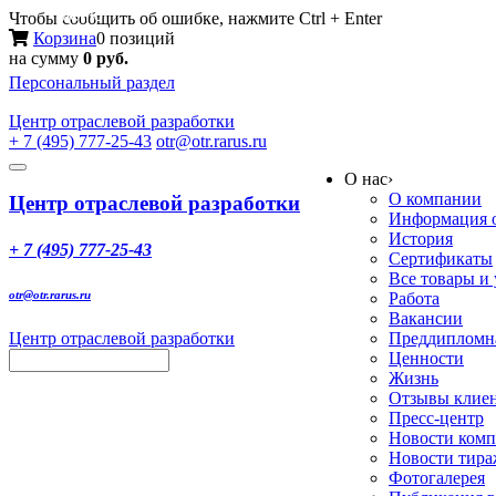
Меню
Чтобы сообщить об ошибке, нажмите Ctrl + Enter
Корзина
0 позиций
на сумму
0 руб.
Персональный раздел
Центр
отраслевой разработки
+ 7 (495) 777-25-43
otr@otr.rarus.ru
Toggle
О нас
›
navigation
О компании
Центр отраслевой разработки
Информация о
История
+ 7 (495) 777-25-43
Сертификаты
Все товары и
otr@otr.rarus.ru
Работа
Вакансии
Центр отраслевой разработки
Преддипломна
Ценности
Жизнь
Отзывы клие
Пресс-центр
Новости ком
Новости тир
Фотогалерея