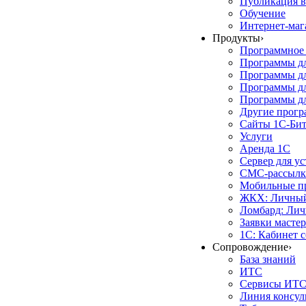
Публикация в
Обучение
Интернет-маг
Продукты
›
Программное 
Программы д
Программы дл
Программы д
Программы дл
Другие прог
Сайты 1С-Би
Услуги
Аренда 1С
Сервер для у
СМС-рассылк
Мобильные п
ЖКХ: Личный
Ломбард: Лич
Заявки масте
1С: Кабинет 
Сопровождение
›
База знаний
ИТС
Сервисы ИТ
Линия консул