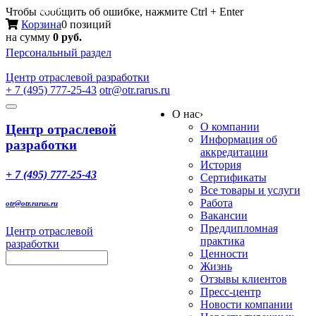
Меню
Чтобы сообщить об ошибке, нажмите Ctrl + Enter
Корзина
0 позиций
на сумму
0 руб.
Персональный раздел
Центр
отраслевой разработки
+ 7 (495) 777-25-43
otr@otr.rarus.ru
Toggle
О нас
›
navigation
О компании
Центр отраслевой
Информация об
разработки
аккредитации
История
+ 7 (495) 777-25-43
Сертификаты
Все товары и услуги
Работа
otr@otr.rarus.ru
Вакансии
Преддипломная
Центр отраслевой
практика
разработки
Ценности
Жизнь
Отзывы клиентов
Пресс-центр
Новости компании