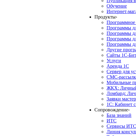
Публикация в
Обучение
Интернет-маг
Продукты
›
Программное 
Программы д
Программы дл
Программы д
Программы дл
Другие прог
Сайты 1С-Би
Услуги
Аренда 1С
Сервер для у
СМС-рассылк
Мобильные п
ЖКХ: Личный
Ломбард: Лич
Заявки масте
1С: Кабинет 
Сопровождение
›
База знаний
ИТС
Сервисы ИТ
Линия консул