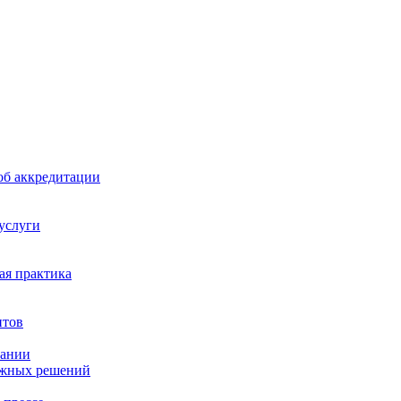
б аккредитации
 услуги
я практика
нтов
пании
ажных решений