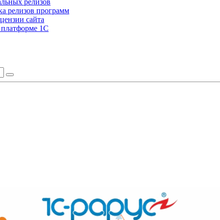
альных релизов
а релизов программ
цензии сайта
а платформе 1С