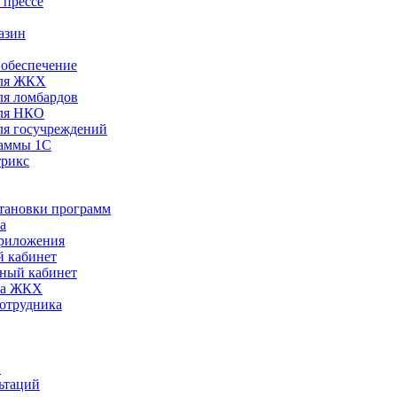
 прессе
азин
обеспечение
ля ЖКХ
я ломбардов
ля НКО
я госучреждений
раммы 1С
трикс
становки программ
а
риложения
 кабинет
ный кабинет
ра ЖКХ
сотрудника
С
ьтаций