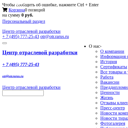
Меню
Чтобы сообщить об ошибке, нажмите Ctrl + Enter
Корзина
0 позиций
на сумму
0 руб.
Персональный раздел
Центр
отраслевой разработки
+ 7 (495) 777-25-43
otr@otr.rarus.ru
Toggle
О нас
›
navigation
О компании
Центр отраслевой разработки
Информация о
История
+ 7 (495) 777-25-43
Сертификаты
Все товары и
otr@otr.rarus.ru
Работа
Вакансии
Центр отраслевой разработки
Преддипломна
Ценности
Жизнь
Отзывы клие
Пресс-центр
Новости ком
Новости тир
Фотогалерея