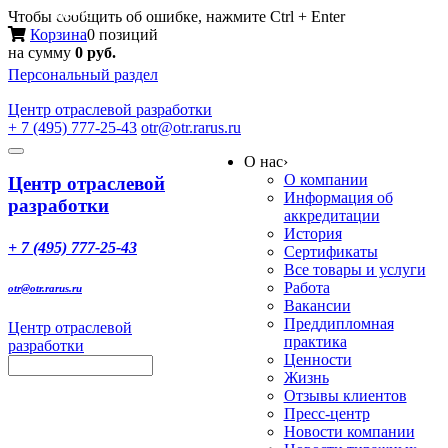
Меню
Чтобы сообщить об ошибке, нажмите Ctrl + Enter
Корзина
0 позиций
на сумму
0 руб.
Персональный раздел
Центр
отраслевой разработки
+ 7 (495) 777-25-43
otr@otr.rarus.ru
Toggle
О нас
›
navigation
О компании
Центр отраслевой
Информация об
разработки
аккредитации
История
+ 7 (495) 777-25-43
Сертификаты
Все товары и услуги
Работа
otr@otr.rarus.ru
Вакансии
Преддипломная
Центр отраслевой
практика
разработки
Ценности
Жизнь
Отзывы клиентов
Пресс-центр
Новости компании