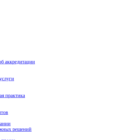
б аккредитации
 услуги
я практика
нтов
пании
ажных решений