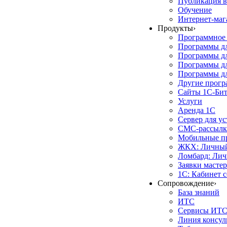
Публикация в
Обучение
Интернет-маг
Продукты
›
Программное 
Программы д
Программы дл
Программы д
Программы дл
Другие прог
Сайты 1С-Би
Услуги
Аренда 1С
Сервер для у
СМС-рассылк
Мобильные п
ЖКХ: Личный
Ломбард: Лич
Заявки масте
1С: Кабинет 
Сопровождение
›
База знаний
ИТС
Сервисы ИТ
Линия консул