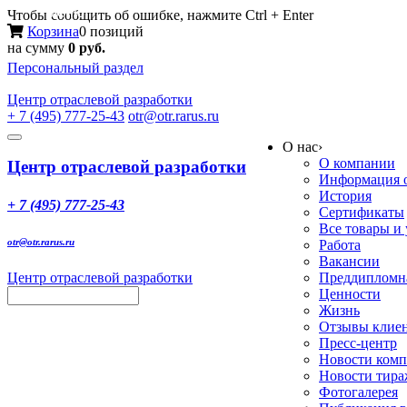
Меню
Чтобы сообщить об ошибке, нажмите Ctrl + Enter
Корзина
0 позиций
на сумму
0 руб.
Персональный раздел
Центр
отраслевой разработки
+ 7 (495) 777-25-43
otr@otr.rarus.ru
Toggle
О нас
›
navigation
О компании
Центр отраслевой разработки
Информация о
История
+ 7 (495) 777-25-43
Сертификаты
Все товары и
otr@otr.rarus.ru
Работа
Вакансии
Центр отраслевой разработки
Преддипломна
Ценности
Жизнь
Отзывы клие
Пресс-центр
Новости ком
Новости тир
Фотогалерея