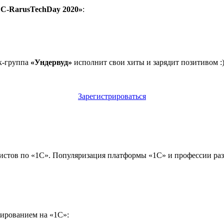
1C-RarusTechDay 2020»
:
к-группа
«Ундервуд»
исполнит свои хиты и зарядит позитивом :
Зарегистрироваться
стов по «1С». Популяризация платформы «1С» и профессии раз
мированием на «1С»: