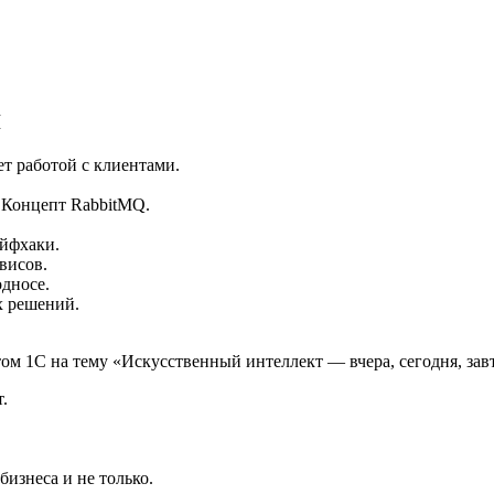
Й
т работой с клиентами.
Концепт RabbitMQ.
йфхаки.
висов.
дносе.
х решений.
ом 1С на тему «Искусственный интеллект — вчера, сегодня, зав
.
изнеса и не только.