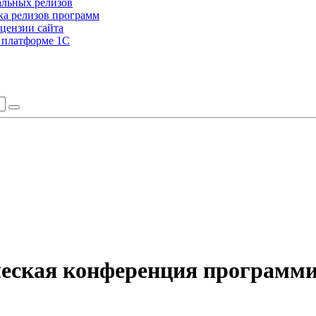
альных релизов
а релизов программ
цензии сайта
а платформе 1С
ческая конференция программи