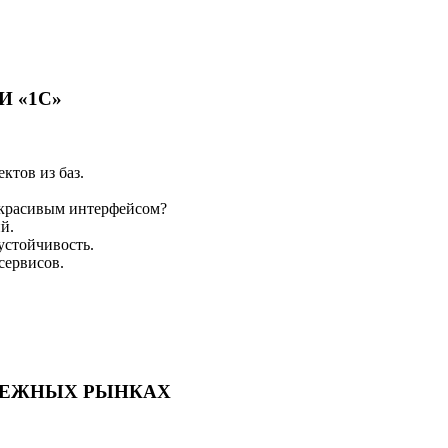
И «1С»
ктов из баз.
а красивым интерфейсом?
й.
устойчивость.
сервисов.
УБЕЖНЫХ РЫНКАХ