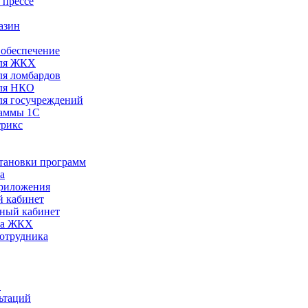
 прессе
азин
обеспечение
ля ЖКХ
я ломбардов
ля НКО
я госучреждений
раммы 1С
трикс
становки программ
а
риложения
 кабинет
ный кабинет
ра ЖКХ
сотрудника
С
ьтаций