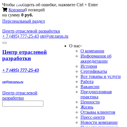
Меню
Чтобы сообщить об ошибке, нажмите Ctrl + Enter
Корзина
0 позиций
на сумму
0 руб.
Персональный раздел
Центр
отраслевой разработки
+ 7 (495) 777-25-43
otr@otr.rarus.ru
Toggle
О нас
›
navigation
О компании
Центр отраслевой
Информация об
разработки
аккредитации
История
+ 7 (495) 777-25-43
Сертификаты
Все товары и услуги
Работа
otr@otr.rarus.ru
Вакансии
Преддипломная
Центр отраслевой
практика
разработки
Ценности
Жизнь
Отзывы клиентов
Пресс-центр
Новости компании