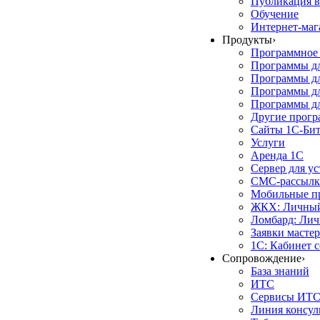
Публикация в
Обучение
Интернет-маг
Продукты
›
Программное 
Программы д
Программы дл
Программы д
Программы дл
Другие прог
Сайты 1С-Би
Услуги
Аренда 1С
Сервер для у
СМС-рассылк
Мобильные п
ЖКХ: Личный
Ломбард: Лич
Заявки масте
1С: Кабинет 
Сопровождение
›
База знаний
ИТС
Сервисы ИТ
Линия консул