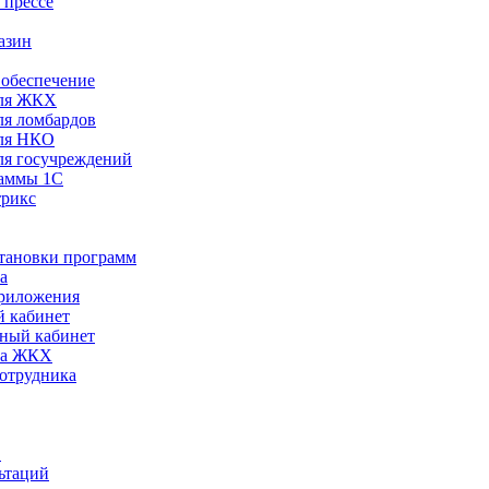
 прессе
азин
обеспечение
ля ЖКХ
я ломбардов
ля НКО
я госучреждений
раммы 1С
трикс
становки программ
а
риложения
 кабинет
ный кабинет
ра ЖКХ
сотрудника
С
ьтаций