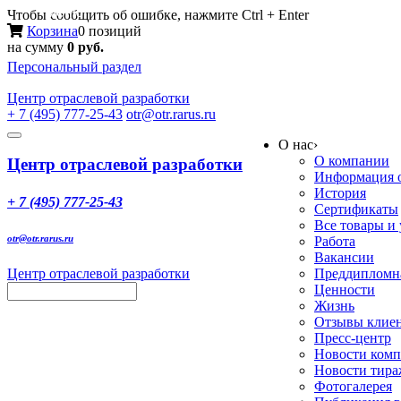
Меню
Чтобы сообщить об ошибке, нажмите Ctrl + Enter
Корзина
0 позиций
на сумму
0 руб.
Персональный раздел
Центр
отраслевой разработки
+ 7 (495) 777-25-43
otr@otr.rarus.ru
Toggle
О нас
›
navigation
О компании
Центр отраслевой разработки
Информация о
История
+ 7 (495) 777-25-43
Сертификаты
Все товары и
otr@otr.rarus.ru
Работа
Вакансии
Центр отраслевой разработки
Преддипломна
Ценности
Жизнь
Отзывы клие
Пресс-центр
Новости ком
Новости тир
Фотогалерея