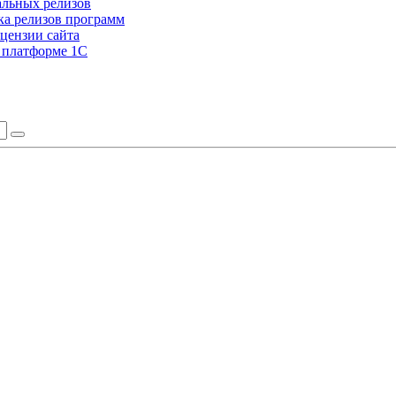
альных релизов
а релизов программ
цензии сайта
а платформе 1С