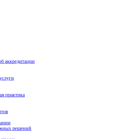
б аккредитации
 услуги
я практика
нтов
пании
ажных решений