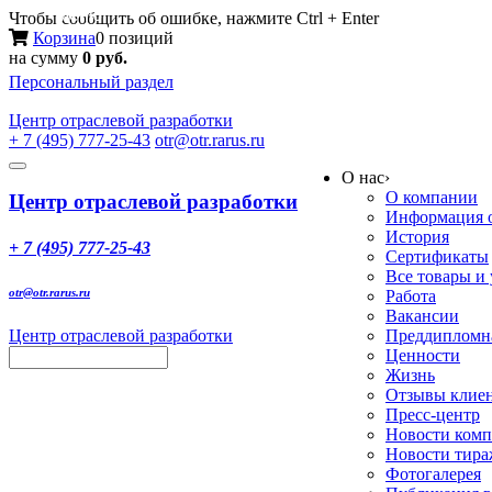
Меню
Чтобы сообщить об ошибке, нажмите Ctrl + Enter
Корзина
0 позиций
на сумму
0 руб.
Персональный раздел
Центр
отраслевой разработки
+ 7 (495) 777-25-43
otr@otr.rarus.ru
Toggle
О нас
›
navigation
О компании
Центр отраслевой разработки
Информация о
История
+ 7 (495) 777-25-43
Сертификаты
Все товары и
otr@otr.rarus.ru
Работа
Вакансии
Центр отраслевой разработки
Преддипломна
Ценности
Жизнь
Отзывы клие
Пресс-центр
Новости ком
Новости тир
Фотогалерея