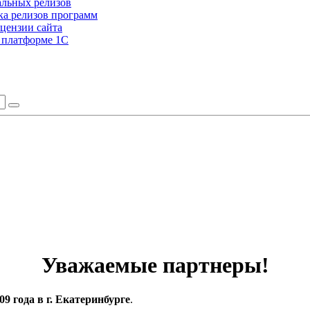
альных релизов
а релизов программ
цензии сайта
а платформе 1С
Уважаемые партнеры!
9 года в г. Екатеринбурге
.