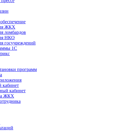
 прессе
азин
обеспечение
ля ЖКХ
я ломбардов
ля НКО
я госучреждений
раммы 1С
трикс
становки программ
а
риложения
 кабинет
ный кабинет
ра ЖКХ
сотрудника
С
ьтаций