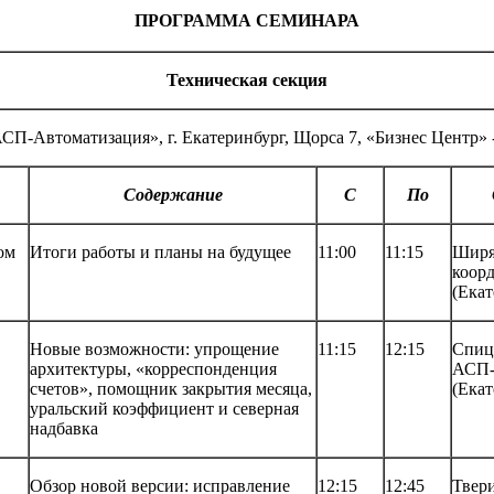
ПРОГРАММА СЕМИНАРА
Техническая секция
П-Автоматизация», г. Екатеринбург, Щорса 7, «Бизнес Центр» -
Содержание
С
По
ом
Итоги работы и планы на будущее
11:00
11:15
Ширя
коор
(Екат
Новые возможности: упрощение
11:15
12:15
Спиц
архитектуры, «корреспонденция
АСП-
счетов», помощник закрытия месяца,
(Екат
уральский коэффициент и северная
надбавка
Обзор новой версии: исправление
12:15
12:45
Твер