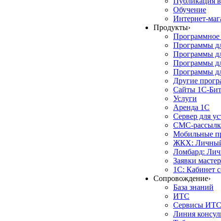
Публикация в
Обучение
Интернет-маг
Продукты
›
Программное 
Программы д
Программы дл
Программы д
Программы дл
Другие прог
Сайты 1С-Би
Услуги
Аренда 1С
Сервер для у
СМС-рассылк
Мобильные п
ЖКХ: Личный
Ломбард: Лич
Заявки масте
1С: Кабинет 
Сопровождение
›
База знаний
ИТС
Сервисы ИТ
Линия консул