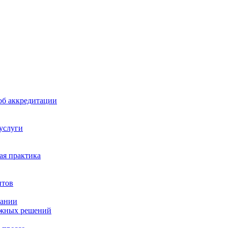
б аккредитации
 услуги
я практика
нтов
пании
ажных решений