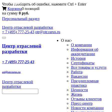
Меню
Чтобы сообщить об ошибке, нажмите Ctrl + Enter
Корзина
0 позиций
на сумму
0 руб.
Персональный раздел
Центр
отраслевой разработки
+ 7 (495) 777-25-43
otr@otr.rarus.ru
Toggle
О нас
›
navigation
О компании
Центр отраслевой
Информация об
разработки
аккредитации
История
+ 7 (495) 777-25-43
Сертификаты
Все товары и услуги
Работа
otr@otr.rarus.ru
Вакансии
Преддипломная
Центр отраслевой
практика
разработки
Ценности
Жизнь
Отзывы клиентов
Пресс-центр
Новости компании