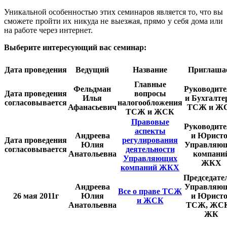
Уникальной особенностью этих семинаров является то, что вы
сможете пройти их никуда не выезжая, прямо у себя дома или
на работе через интернет.
Выберите интересующий вас
семинар:
Дата проведения
Ведущий
Название
Приглаша
Главные
Фельдман
Руководите
Дата проведения
вопросы
Илья
и Бухгалте
согласовывается
налогообложения
Афанасьевич
ТСЖ и Ж
ТСЖ и ЖСК
Правовые
Руководите
аспекты
Андреева
и Юрист
Дата проведения
регулирования
Юлия
Управляю
согласовывается
деятельности
Анатольевна
компани
Управляющих
ЖКХ
компаний ЖКХ
Председате
Андреева
Управляю
Все о праве ТСЖ
26 мая 2011г
Юлия
и Юрист
и ЖСК
Анатольевна
ТСЖ, ЖСК
ЖК