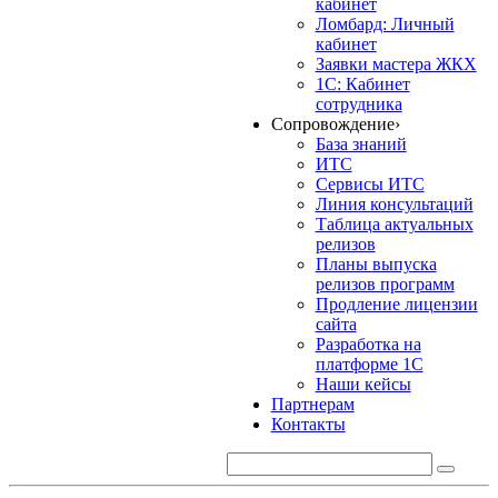
кабинет
Ломбард: Личный
кабинет
Заявки мастера ЖКХ
1С: Кабинет
сотрудника
Сопровождение
›
База знаний
ИТС
Сервисы ИТС
Линия консультаций
Таблица актуальных
релизов
Планы выпуска
релизов программ
Продление лицензии
сайта
Разработка на
платформе 1С
Наши кейсы
Партнерам
Контакты