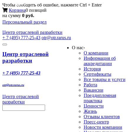
Меню
Чтобы сообщить об ошибке, нажмите Ctrl + Enter
Корзина
0 позиций
на сумму
0 руб.
Персональный раздел
Центр
отраслевой разработки
+ 7 (495) 777-25-43
otr@otr.rarus.ru
Toggle
О нас
›
navigation
О компании
Центр отраслевой
Информация об
разработки
аккредитации
История
+ 7 (495) 777-25-43
Сертификаты
Все товары и услуги
Работа
otr@otr.rarus.ru
Вакансии
Преддипломная
Центр отраслевой
практика
разработки
Ценности
Жизнь
Отзывы клиентов
Пресс-центр
Новости компании