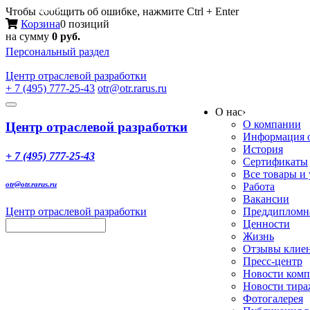
Меню
Чтобы сообщить об ошибке, нажмите Ctrl + Enter
Корзина
0 позиций
на сумму
0 руб.
Персональный раздел
Центр
отраслевой разработки
+ 7 (495) 777-25-43
otr@otr.rarus.ru
Toggle
О нас
›
navigation
О компании
Центр отраслевой разработки
Информация о
История
+ 7 (495) 777-25-43
Сертификаты
Все товары и
otr@otr.rarus.ru
Работа
Вакансии
Центр отраслевой разработки
Преддипломна
Ценности
Жизнь
Отзывы клие
Пресс-центр
Новости ком
Новости тир
Фотогалерея