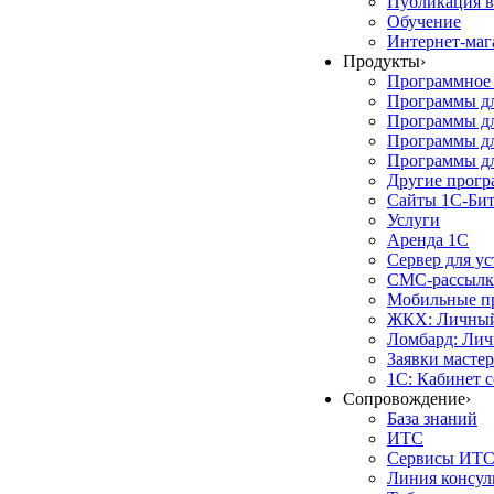
Публикация в
Обучение
Интернет-маг
Продукты
›
Программное 
Программы д
Программы дл
Программы д
Программы дл
Другие прог
Сайты 1С-Би
Услуги
Аренда 1С
Сервер для у
СМС-рассылк
Мобильные п
ЖКХ: Личный
Ломбард: Лич
Заявки масте
1С: Кабинет 
Сопровождение
›
База знаний
ИТС
Сервисы ИТ
Линия консул