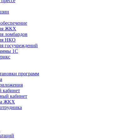
 прессе
азин
обеспечение
ля ЖКХ
я ломбардов
ля НКО
я госучреждений
раммы 1С
трикс
становки программ
а
риложения
 кабинет
ный кабинет
ра ЖКХ
сотрудника
С
ьтаций