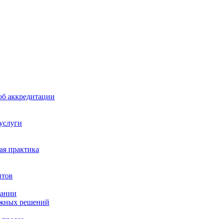
б аккредитации
 услуги
я практика
нтов
пании
ажных решений