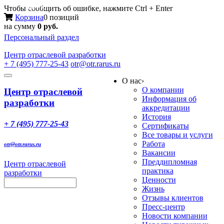
Меню
Чтобы сообщить об ошибке, нажмите Ctrl + Enter
Корзина
0 позиций
на сумму
0 руб.
Персональный раздел
Центр
отраслевой разработки
+ 7 (495) 777-25-43
otr@otr.rarus.ru
Toggle
О нас
›
navigation
О компании
Центр отраслевой
Информация об
разработки
аккредитации
История
+ 7 (495) 777-25-43
Сертификаты
Все товары и услуги
Работа
otr@otr.rarus.ru
Вакансии
Преддипломная
Центр отраслевой
практика
разработки
Ценности
Жизнь
Отзывы клиентов
Пресс-центр
Новости компании