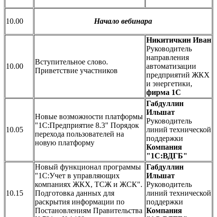
10.00
Начало вебинара
Никитичкин Иван
Руководитель
направления
Вступительное слово.
10.00
автоматизации
Приветствие участников
предприятий ЖКХ
и энергетики,
фирма 1С
Габдуллин
Ильшат
Новые возможности платформы
Руководитель
"1С:Предприятие 8.3" Порядок
10.05
линий технической
перехода пользователей на
поддержки
новую платформу
Компания
"1С:ВДГБ"
Новый функционал программы
Габдуллин
"1С:Учет в управляющих
Ильшат
компаниях ЖКХ, ТСЖ и ЖСК".
Руководитель
10.15
Подготовка данных для
линий технической
раскрытия информации по
поддержки
Постановлениям Правительства
Компания