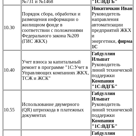
№731 и №1468
"1С:ВДГБ"
Никитичкин Иван
Порядок сбора, обработки и
Руководитель
размещения информации о
направления
жилищном фонде в
автоматизации
10.30
соответствии с положениями
предприятий ЖКХ
Федерального закона №209
и
(ГИС ЖКХ)
энергетики,
фирма
1С
Габдуллин
Ильшат
Учет взноса за капитальный
Руководитель
ремонт в программе "1С:Учет в
10.40
линий технической
Управляющих компаниях ЖКХ,
поддержки
ТСЖ и ЖСК"
Компания
"1С:ВДГБ"
Габдуллин
Ильшат
Использование двумерного
Руководитель
10.55
(QR) штрихкода в платежных
линий технической
документах
поддержки
Компания
"1С:ВДГБ"
Габдуллин