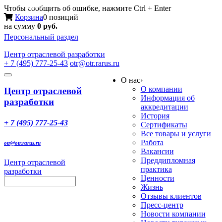
Меню
Чтобы сообщить об ошибке, нажмите Ctrl + Enter
Корзина
0 позиций
на сумму
0 руб.
Персональный раздел
Центр
отраслевой разработки
+ 7 (495) 777-25-43
otr@otr.rarus.ru
Toggle
О нас
›
navigation
О компании
Центр отраслевой
Информация об
разработки
аккредитации
История
+ 7 (495) 777-25-43
Сертификаты
Все товары и услуги
Работа
otr@otr.rarus.ru
Вакансии
Преддипломная
Центр отраслевой
практика
разработки
Ценности
Жизнь
Отзывы клиентов
Пресс-центр
Новости компании