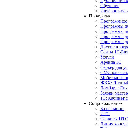
Публикация в
Обучение
Интернет-маг
Продукты
›
Программное 
Программы д
Программы дл
Программы д
Программы дл
Другие прог
Сайты 1С-Би
Услуги
Аренда 1С
Сервер для у
СМС-рассылк
Мобильные п
ЖКХ: Личный
Ломбард: Лич
Заявки масте
1С: Кабинет 
Сопровождение
›
База знаний
ИТС
Сервисы ИТ
Линия консул