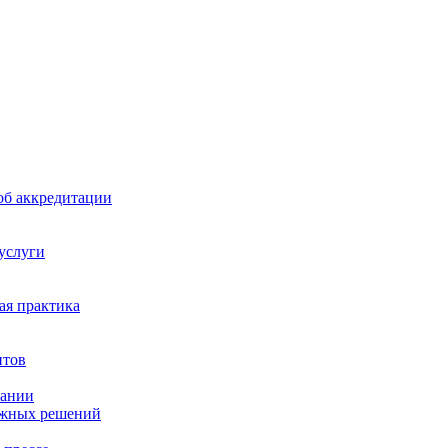
б аккредитации
 услуги
я практика
нтов
пании
ажных решений