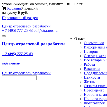
Меню
Чтобы сообщить об ошибке, нажмите Ctrl + Enter
Корзина
0 позиций
на сумму
0 руб.
Персональный раздел
Центр
отраслевой разработки
+ 7 (495) 777-25-43
otr@otr.rarus.ru
Toggle
О нас
›
navigation
О компании
Центр отраслевой разработки
Информация о
История
+ 7 (495) 777-25-43
Сертификаты
Все товары и
otr@otr.rarus.ru
Работа
Вакансии
Центр отраслевой разработки
Преддипломна
Ценности
Жизнь
Отзывы клие
Пресс-центр
Новости ком
Новости тир
Фотогалерея