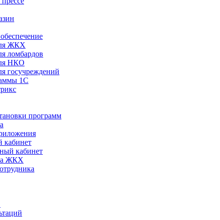
 прессе
азин
обеспечение
ля ЖКХ
я ломбардов
ля НКО
я госучреждений
раммы 1С
трикс
становки программ
а
риложения
 кабинет
ный кабинет
ра ЖКХ
сотрудника
С
ьтаций