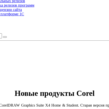
альных релизов
а релизов программ
цензии сайта
а платформе 1С
Новые продукты Corel
AW Graphics Suite X4 Home & Student. Старая версия продук