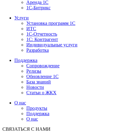
Аренда 1С
1С-Битрикс
Услуги
Установка программ 1С
ИТС
1С-Отчетность
1С: Контрагент
Индивидуальные услуги
Разработка
Поддержка
Сопровождение
Релизы
Обновление 1С
База знаний
Новости
Статьи о ЖКХ
О нас
Продукты
Поддержка
О нас
СВЯЗАТЬСЯ С НАМИ