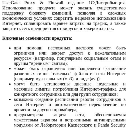
UserGate Proxy & Firewall издание 1С:Дистрибьюция.
Использование продукта может оказать существенную
поддержку бюджету компаний, позволяя в сложных
экономических условиях сократить нецелевое использование
Интернет, спланировать заранее затраты на трафик, а также
защитить сеть предприятия от вирусов и хакерских атак.
Ключевые особенности продукта
:
при помощи несложных настроек может быть
ограничен или закрыт доступ к нежелательным
ресурсам (например, популярным социальным сетям и
другим "вредным" сайтам);
может быть ограничено или запрещено скачивание
различных типов "тяжелых" файлов из сети Интернет
(например музыкальных (мр3), и виде (avi));
могут быть установлены дневные, недельные и
месячные лимиты потребления Интернет-трафика для
конкретного сотрудника или для групп сотрудников;
возможно создание расписаний работы сотрудников в
сети Интернет и автоматическое переключение по
времени на другого провайдера;
предусмотрена защита сети, обеспечиваемая
межсетевым экраном и встроенными антивирусными
модулями от Лаборатории Касперского и Panda Security