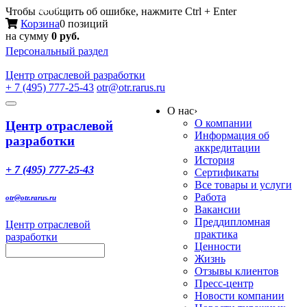
Меню
Чтобы сообщить об ошибке, нажмите Ctrl + Enter
Корзина
0 позиций
на сумму
0 руб.
Персональный раздел
Центр
отраслевой разработки
+ 7 (495) 777-25-43
otr@otr.rarus.ru
Toggle
О нас
›
navigation
О компании
Центр отраслевой
Информация об
разработки
аккредитации
История
+ 7 (495) 777-25-43
Сертификаты
Все товары и услуги
Работа
otr@otr.rarus.ru
Вакансии
Преддипломная
Центр отраслевой
практика
разработки
Ценности
Жизнь
Отзывы клиентов
Пресс-центр
Новости компании