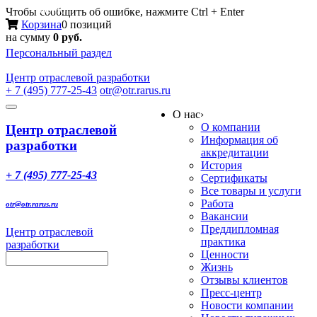
Меню
Чтобы сообщить об ошибке, нажмите Ctrl + Enter
Корзина
0 позиций
на сумму
0 руб.
Персональный раздел
Центр
отраслевой разработки
+ 7 (495) 777-25-43
otr@otr.rarus.ru
Toggle
О нас
›
navigation
О компании
Центр отраслевой
Информация об
разработки
аккредитации
История
+ 7 (495) 777-25-43
Сертификаты
Все товары и услуги
Работа
otr@otr.rarus.ru
Вакансии
Преддипломная
Центр отраслевой
практика
разработки
Ценности
Жизнь
Отзывы клиентов
Пресс-центр
Новости компании