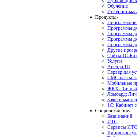
Публикация в
Обучение
Интернет-маг
Продукты
›
Программное 
Программы д
Программы дл
Программы д
Программы дл
Другие прог
Сайты 1С-Би
Услуги
Аренда 1С
Сервер для у
СМС-рассылк
Мобильные п
ЖКХ: Личный
Ломбард: Лич
Заявки масте
1С: Кабинет 
Сопровождение
›
База знаний
ИТС
Сервисы ИТ
Линия консул