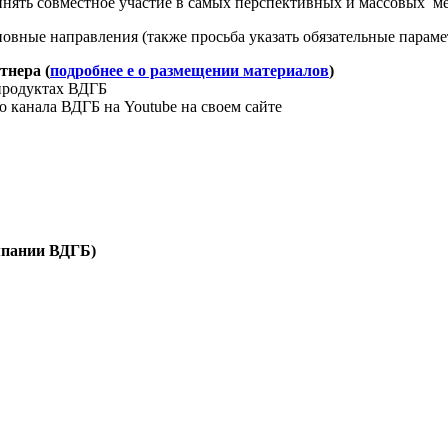
инять совместное участие в самых перспективных и массовых м
новные направления (также просьба указать обязательные парам
тнера (
подробнее е о размещении материалов
)
продуктах ВДГБ
 канала ВДГБ на Youtube на своем сайте
мпании ВДГБ)