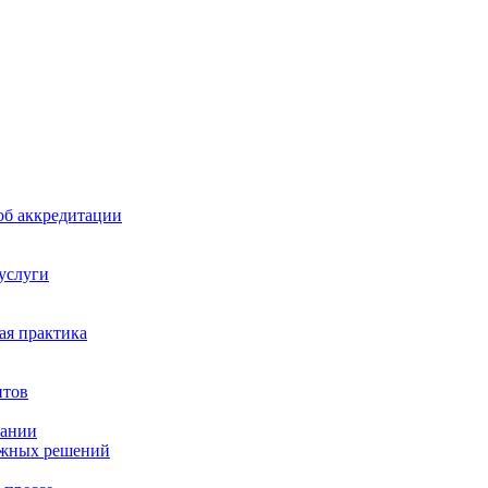
б аккредитации
 услуги
я практика
нтов
пании
ажных решений