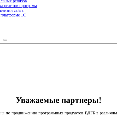
альных релизов
а релизов программ
цензии сайта
а платформе 1С
Уважаемые партнеры!
ланы по продвижению программных продуктов ВДГБ в различных