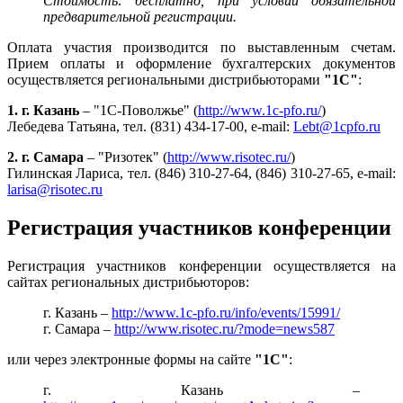
Стоимость: бесплатно, при условии обязательной
предварительной регистрации.
Оплата участия производится по выставленным счетам.
Прием оплаты и оформление бухгалтерских документов
осуществляется региональными дистрибьюторами
"1С"
:
1. г. Казань
– "1С-Поволжье" (
http://www.1c-pfo.ru/
)
Лебедева Татьяна, тел. (831) 434-17-00, e-mail:
Lebt@1cpfo.ru
2. г. Самара
– "Ризотек" (
http://www.risotec.ru/
)
Гилинская Лариса, тел. (846) 310-27-64, (846) 310-27-65, e-mail:
larisa@risotec.ru
Регистрация участников конференции
Регистрация участников конференции осуществляется на
сайтах региональных дистрибьюторов:
г. Казань –
http://www.1c-pfo.ru/info/events/15991/
г. Самара –
http://www.risotec.ru/?mode=news587
или через электронные формы на сайте
"1С"
:
г. Казань –