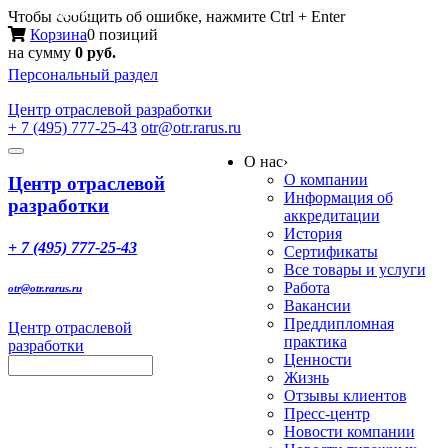
Меню
Чтобы сообщить об ошибке, нажмите Ctrl + Enter
Корзина
0 позиций
на сумму
0 руб.
Персональный раздел
Центр
отраслевой разработки
+ 7 (495) 777-25-43
otr@otr.rarus.ru
Toggle
О нас
›
navigation
О компании
Центр отраслевой
Информация об
разработки
аккредитации
История
+ 7 (495) 777-25-43
Сертификаты
Все товары и услуги
Работа
otr@otr.rarus.ru
Вакансии
Преддипломная
Центр отраслевой
практика
разработки
Ценности
Жизнь
Отзывы клиентов
Пресс-центр
Новости компании