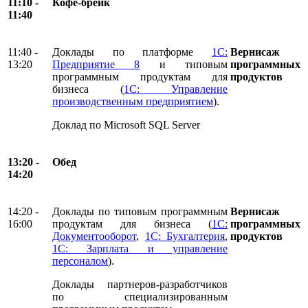
11:10 -
Кофе-брейк
11:40
11:40 -
Доклады по платформе
1С:
Вернисаж
13:20
Предприятие 8
и типовым
программных
программным продуктам для
продуктов
бизнеса (
1С: Управление
производственным предприятием
).
Доклад по Microsoft SQL Server
13:20 -
Обед
14:20
14:20 -
Доклады по типовым программным
Вернисаж
16:00
продуктам для бизнеса (
1С:
программных
Документооборот
,
1С: Бухгалтерия
,
продуктов
1С: Зарплата и управление
персоналом
).
Доклады партнеров-разработчиков
по специализированным