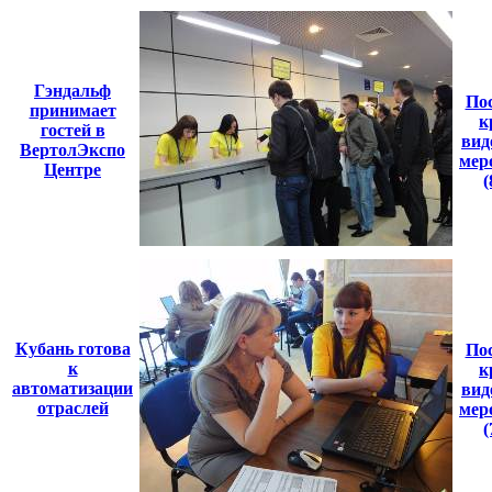
Гэндальф
По
принимает
к
гостей в
вид
ВертолЭкспо
мер
Центре
(
Кубань готова
По
к
к
автоматизации
вид
отраслей
мер
(