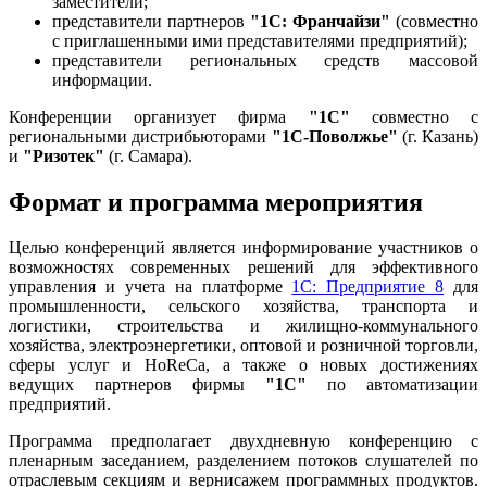
заместители;
представители партнеров
"1С: Франчайзи"
(совместно
с приглашенными ими представителями предприятий);
представители региональных средств массовой
информации.
Конференции организует фирма
"1С"
совместно с
региональными дистрибьюторами
"1С-Поволжье"
(г. Казань)
и
"Ризотек"
(г. Самара).
Формат и программа мероприятия
Целью конференций является информирование участников о
возможностях современных решений для эффективного
управления и учета на платформе
1С: Предприятие 8
для
промышленности, сельского хозяйства, транспорта и
логистики, строительства и жилищно-коммунального
хозяйства, электроэнергетики, оптовой и розничной торговли,
сферы услуг и HoReCa, а также о новых достижениях
ведущих партнеров фирмы
"1С"
по автоматизации
предприятий.
Программа предполагает двухдневную конференцию с
пленарным заседанием, разделением потоков слушателей по
отраслевым секциям и вернисажем программных продуктов.