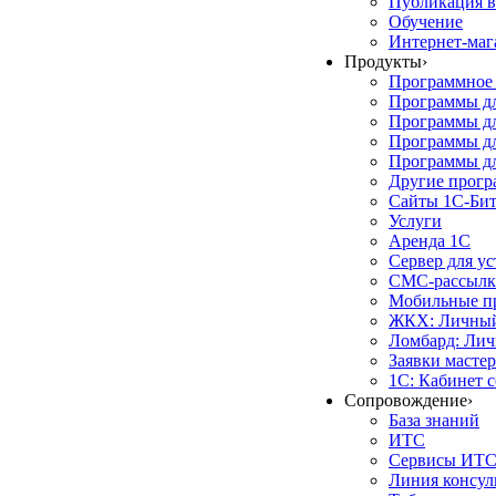
Публикация в
Обучение
Интернет-маг
Продукты
›
Программное 
Программы д
Программы дл
Программы д
Программы дл
Другие прог
Сайты 1С-Би
Услуги
Аренда 1С
Сервер для у
СМС-рассылк
Мобильные п
ЖКХ: Личный
Ломбард: Лич
Заявки масте
1С: Кабинет 
Сопровождение
›
База знаний
ИТС
Сервисы ИТ
Линия консул