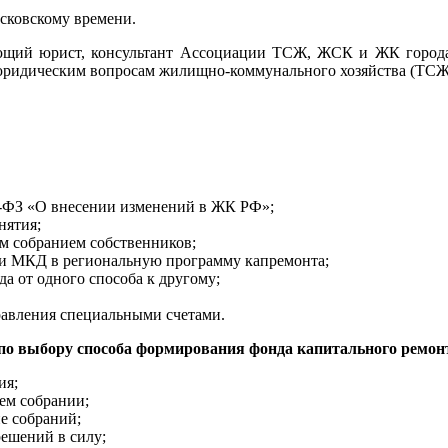
московскому времени.
ющий юрист, консультант Ассоциации ТСЖ, ЖСК и ЖК города 
юридическим вопросам жилищно-коммунального хозяйства (ТСЖ
1-ФЗ «О внесении изменений в ЖК РФ»;
нятия;
м собранием собственников;
и МКД в региональную программу капремонта;
а от одного способа к другому;
равления специальными счетами.
 по выбору способа формирования фонда капитального ремон
ия;
ем собрании;
е собраний;
решений в силу;