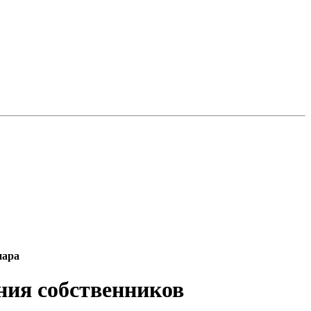
нара
ния собственников