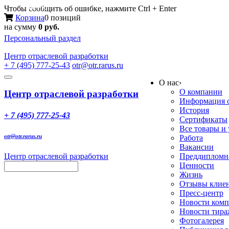
Меню
Чтобы сообщить об ошибке, нажмите Ctrl + Enter
Корзина
0 позиций
на сумму
0 руб.
Персональный раздел
Центр
отраслевой разработки
+ 7 (495) 777-25-43
otr@otr.rarus.ru
Toggle
О нас
›
navigation
О компании
Центр отраслевой разработки
Информация о
История
+ 7 (495) 777-25-43
Сертификаты
Все товары и
otr@otr.rarus.ru
Работа
Вакансии
Центр отраслевой разработки
Преддипломна
Ценности
Жизнь
Отзывы клие
Пресс-центр
Новости ком
Новости тир
Фотогалерея