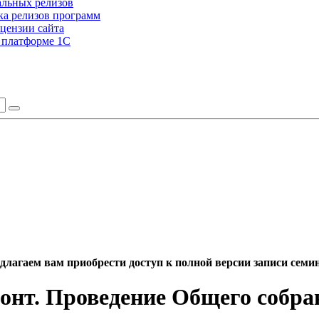
альных релизов
а релизов программ
цензии сайта
а платформе 1С
длагаем вам приобрести доступ к полной версии записи семи
нт. Проведение Общего собра