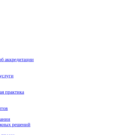
б аккредитации
 услуги
я практика
нтов
пании
ажных решений