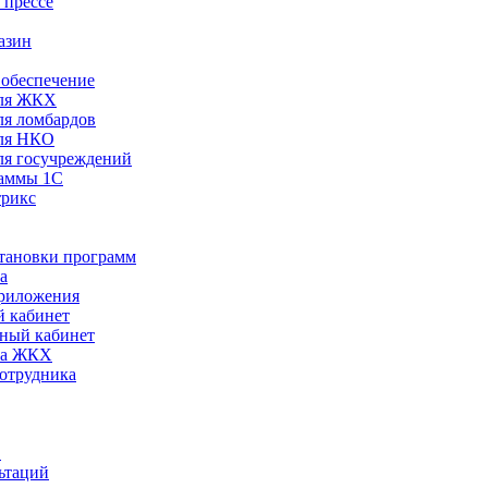
 прессе
азин
обеспечение
ля ЖКХ
я ломбардов
ля НКО
я госучреждений
раммы 1С
трикс
становки программ
а
риложения
 кабинет
ный кабинет
ра ЖКХ
сотрудника
С
ьтаций