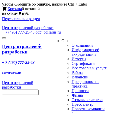
Меню
Чтобы сообщить об ошибке, нажмите Ctrl + Enter
Корзина
0 позиций
на сумму
0 руб.
Персональный раздел
Центр
отраслевой разработки
+ 7 (495) 777-25-43
otr@otr.rarus.ru
Toggle
О нас
›
navigation
О компании
Центр отраслевой
Информация об
разработки
аккредитации
История
+ 7 (495) 777-25-43
Сертификаты
Все товары и услуги
Работа
otr@otr.rarus.ru
Вакансии
Преддипломная
Центр отраслевой
практика
разработки
Ценности
Жизнь
Отзывы клиентов
Пресс-центр
Новости компании