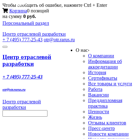
Меню
Чтобы сообщить об ошибке, нажмите Ctrl + Enter
Корзина
0 позиций
на сумму
0 руб.
Персональный раздел
Центр
отраслевой разработки
+ 7 (495) 777-25-43
otr@otr.rarus.ru
Toggle
О нас
›
navigation
О компании
Центр отраслевой
Информация об
разработки
аккредитации
История
+ 7 (495) 777-25-43
Сертификаты
Все товары и услуги
Работа
otr@otr.rarus.ru
Вакансии
Преддипломная
Центр отраслевой
практика
разработки
Ценности
Жизнь
Отзывы клиентов
Пресс-центр
Новости компании