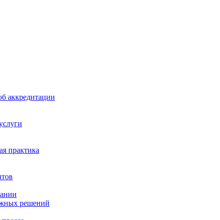
б аккредитации
 услуги
я практика
нтов
пании
ажных решений