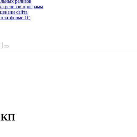
альных релизов
а релизов программ
цензии сайта
а платформе 1С
С:КП