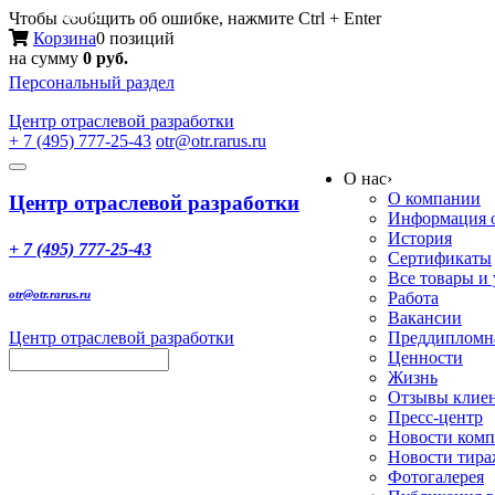
Меню
Чтобы сообщить об ошибке, нажмите Ctrl + Enter
Корзина
0 позиций
на сумму
0 руб.
Персональный раздел
Центр
отраслевой разработки
+ 7 (495) 777-25-43
otr@otr.rarus.ru
Toggle
О нас
›
navigation
О компании
Центр отраслевой разработки
Информация о
История
+ 7 (495) 777-25-43
Сертификаты
Все товары и
otr@otr.rarus.ru
Работа
Вакансии
Центр отраслевой разработки
Преддипломна
Ценности
Жизнь
Отзывы клие
Пресс-центр
Новости ком
Новости тир
Фотогалерея