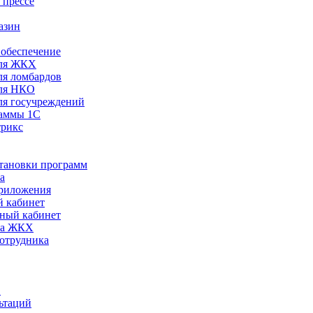
 прессе
азин
обеспечение
ля ЖКХ
я ломбардов
ля НКО
я госучреждений
раммы 1С
трикс
становки программ
а
риложения
 кабинет
ный кабинет
ра ЖКХ
сотрудника
С
ьтаций