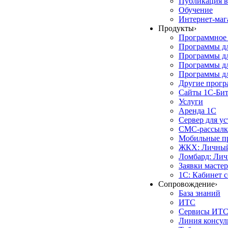
Публикация в
Обучение
Интернет-маг
Продукты
›
Программное 
Программы д
Программы дл
Программы д
Программы дл
Другие прог
Сайты 1С-Би
Услуги
Аренда 1С
Сервер для у
СМС-рассылк
Мобильные п
ЖКХ: Личный
Ломбард: Лич
Заявки масте
1С: Кабинет 
Сопровождение
›
База знаний
ИТС
Сервисы ИТ
Линия консул