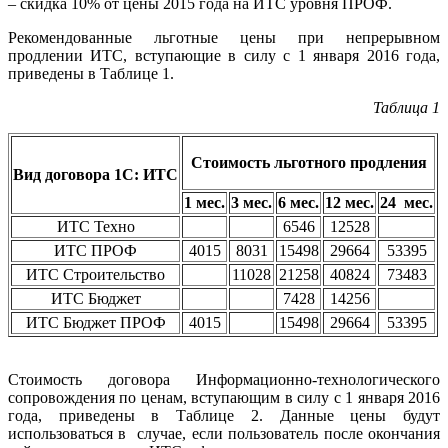
– скидка 10% от цены 2015 года на ИТС уровня ПРОФ.
Рекомендованные льготные цены при непрерывном
продлении ИТС, вступающие в силу c 1 января 2016 года,
приведены в Таблице 1.
Таблица 1
Стоимость льготного продления
Вид договора 1С: ИТС
1 мес.
3 мес.
6 мес.
12 мес.
24 мес.
ИТС Техно
6546
12528
ИТС ПРОФ
4015
8031
15498
29664
53395
ИТС Строительство
11028
21258
40824
73483
ИТС Бюджет
7428
14256
ИТС Бюджет ПРОФ
4015
15498
29664
53395
Стоимость договора Информационно-технологического
сопровождения по ценам, вступающим в силу с 1 января 2016
года, приведены в Таблице 2. Данные цены будут
использоваться в случае, если пользователь после окончания