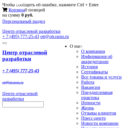
Меню
Чтобы сообщить об ошибке, нажмите Ctrl + Enter
Корзина
0 позиций
на сумму
0 руб.
Персональный раздел
Центр
отраслевой разработки
+ 7 (495) 777-25-43
otr@otr.rarus.ru
Toggle
О нас
›
navigation
О компании
Центр отраслевой
Информация об
разработки
аккредитации
История
+ 7 (495) 777-25-43
Сертификаты
Все товары и услуги
Работа
otr@otr.rarus.ru
Вакансии
Преддипломная
Центр отраслевой
практика
разработки
Ценности
Жизнь
Отзывы клиентов
Пресс-центр
Новости компании