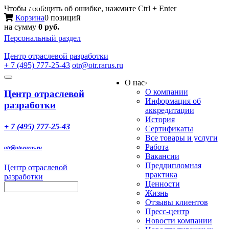
Меню
Чтобы сообщить об ошибке, нажмите Ctrl + Enter
Корзина
0 позиций
на сумму
0 руб.
Персональный раздел
Центр
отраслевой разработки
+ 7 (495) 777-25-43
otr@otr.rarus.ru
Toggle
О нас
›
navigation
О компании
Центр отраслевой
Информация об
разработки
аккредитации
История
+ 7 (495) 777-25-43
Сертификаты
Все товары и услуги
Работа
otr@otr.rarus.ru
Вакансии
Преддипломная
Центр отраслевой
практика
разработки
Ценности
Жизнь
Отзывы клиентов
Пресс-центр
Новости компании