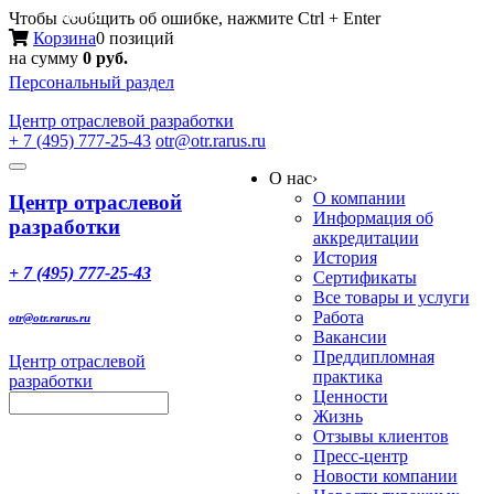
Меню
Чтобы сообщить об ошибке, нажмите Ctrl + Enter
Корзина
0 позиций
на сумму
0 руб.
Персональный раздел
Центр
отраслевой разработки
+ 7 (495) 777-25-43
otr@otr.rarus.ru
Toggle
О нас
›
navigation
О компании
Центр отраслевой
Информация об
разработки
аккредитации
История
+ 7 (495) 777-25-43
Сертификаты
Все товары и услуги
Работа
otr@otr.rarus.ru
Вакансии
Преддипломная
Центр отраслевой
практика
разработки
Ценности
Жизнь
Отзывы клиентов
Пресс-центр
Новости компании