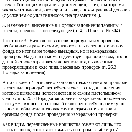
всех работающих в организации женщин, а тех, с которыми
заключен трудовой договор или гражданско-правовой договор
(с условием об уплате взносов "на травматизм").
3.
Изменения, внесенные в Порядок заполнения таблицы 7
расчета, предполагают следующее (п. 4, 5 Приказа № 304).
По строке 3 "Начислено взносов по результатам проверок"
необходимо отражать сумму взносов, начисленных органом
фонда по итогам не только выездных, но и камеральных
проверок. На данный момент действует правило о том, что по
данной строке отражаются доначисления, выявленные
проверяющими в ходе лишь выездных проверок (п. 26.3
Порядка заполнения).
А по строке 5 "Начислено взносов страхователем за прошлые
расчетные периоды" потребуется указывать доначисления,
которые выявлены непосредственно самим плательщиком.
Сейчас в п. 26.5 Порядка заполнения закреплено положение,
что сумма взносов по строке 5 включает в себя недоимку по
взносам, обнаруженную как самим страхователем, так и
органом фонда после проведения камеральной проверки.
Как видим, перечисленные новшества означают лишь, что
часть взносов, которая отражалась по строке 5 таблицы 7