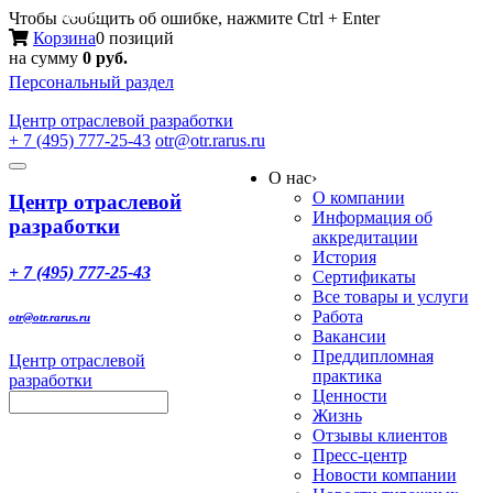
Меню
Чтобы сообщить об ошибке, нажмите Ctrl + Enter
Корзина
0 позиций
на сумму
0 руб.
Персональный раздел
Центр
отраслевой разработки
+ 7 (495) 777-25-43
otr@otr.rarus.ru
Toggle
О нас
›
navigation
О компании
Центр отраслевой
Информация об
разработки
аккредитации
История
+ 7 (495) 777-25-43
Сертификаты
Все товары и услуги
Работа
otr@otr.rarus.ru
Вакансии
Преддипломная
Центр отраслевой
практика
разработки
Ценности
Жизнь
Отзывы клиентов
Пресс-центр
Новости компании