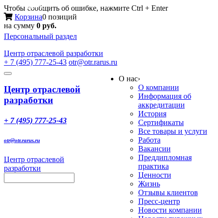
Меню
Чтобы сообщить об ошибке, нажмите Ctrl + Enter
Корзина
0 позиций
на сумму
0 руб.
Персональный раздел
Центр
отраслевой разработки
+ 7 (495) 777-25-43
otr@otr.rarus.ru
Toggle
О нас
›
navigation
О компании
Центр отраслевой
Информация об
разработки
аккредитации
История
+ 7 (495) 777-25-43
Сертификаты
Все товары и услуги
Работа
otr@otr.rarus.ru
Вакансии
Преддипломная
Центр отраслевой
практика
разработки
Ценности
Жизнь
Отзывы клиентов
Пресс-центр
Новости компании