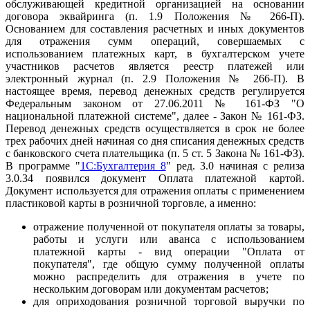
обслуживающей кредитной организацией на основании
договора эквайринга (п. 1.9 Положения № 266-П).
Основанием для составления расчетных и иных документов
для отражения сумм операций, совершаемых с
использованием платежных карт, в бухгалтерском учете
участников расчетов является реестр платежей или
электронный журнал (п. 2.9 Положения № 266-П). В
настоящее время, перевод денежных средств регулируется
Федеральным законом от 27.06.2011 № 161-ФЗ "О
национальной платежной системе", далее - Закон № 161-ФЗ.
Перевод денежных средств осуществляется в срок не более
трех рабочих дней начиная со дня списания денежных средств
с банковского счета плательщика (п. 5 ст. 5 Закона № 161-ФЗ).
В программе "
1С:Бухгалтерия 8
" ред. 3.0 начиная с релиза
3.0.34 появился документ Оплата платежной картой.
Документ используется для отражения оплаты с применением
пластиковой карты в розничной торговле, а именно:
отражение полученной от покупателя оплаты за товары,
работы и услуги или аванса с использованием
платежной карты - вид операции "Оплата от
покупателя", где общую сумму полученной оплаты
можно распределить для отражения в учете по
нескольким договорам или документам расчетов;
для оприходования розничной торговой выручки по