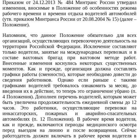
Приказом от 24.12.2013 № 484 Минтранс России утвердил
изменения, вносимые в Положение об особенностях режима
рабочего времени и времени отдыха водителей автомобилей
(утв. приказом Минтранса России от 20.08.2004 № 15) (далее –
Положение).
Напомним, что данное Положение обязательно для всех
организаций, осуществляющих перевозочную деятельность на
территории Российской Федерации. Исключение составляют
только водители, занятые на международных перевозках и в
составе вахтовых бригад при вахтовом методе работ.
Внесенные изменения коснулись некоторых существенных
моментов. Как и прежде, организация должна составлять
графики работы (сменности), которые необходимо довести до
сведения работников. Однако если раньше с такими
графиками водителей требовалось ознакомить за месяц, до
введения их в действие, то теперь это ограничение убрано (п.
4 Положения). Дополнен перечень водителей, которым может
быть увеличена продолжительность ежедневной смены до 12
часов. Это работники, осуществляющие перевозки на
инкассаторских, пожарных и аварийно-спасательных
автомобилях (п. 12 Положения). В рабочее время водителя,
как и прежде, включаются периоды медицинского осмотра
перед выездом на линию и после возвращения. Сейчас
работодатель должен включать в рабочее время водителя в