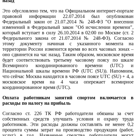
назад
Это обусловлено тем, что на Официальном интернет-портале
правовой информации 22.07.2014 был опубликован
Федеральный закон от 21.07.2014 № 248-ФЗ "О внесении
изменений в Федеральный закон "Об исчислении времени",
который вступает в силу 26.10.2014 в 02:00 по Москве (ст. 2
Федерального закона от 21.07.2014 № 248-ФЗ). Согласно
этому документу начиная с указанного момента на
территории России изменится время во всех часовых зонах –
оно сдвинется на час назад. Таким образом, московское время
будет соответствовать третьему часовому поясу по шкале
Всемирного координированного времени (UTC) и
Национальной шкалы времени РФ (UTC (SU)). Напомним,
что сейчас Москва находится в часовом поясе UTC (SU) + 4, а
московское время на 4 часа опережает всемирное
координированное время (UTC).
Оплата работникам занятий спортом включается в
расходы по налогу на прибыль
Согласно ст. 226 ТК РФ работодатели обязаны за счет
собственных средств улучшать условия и охрану труда
работников. Эти расходы должны составлять не менее 0,2
процента суммы затрат на производство продукции (работ,
услуг) в год. Названные средства работодатели могут