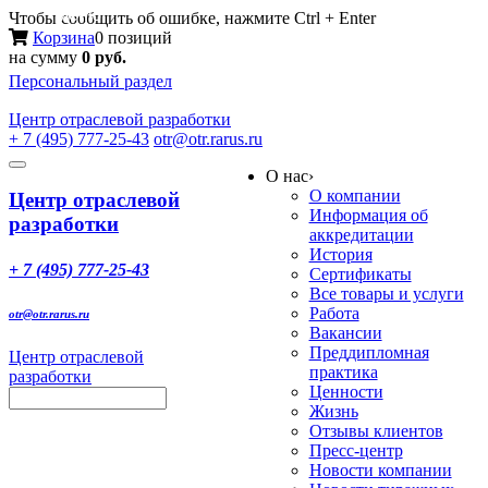
Меню
Чтобы сообщить об ошибке, нажмите Ctrl + Enter
Корзина
0 позиций
на сумму
0 руб.
Персональный раздел
Центр
отраслевой разработки
+ 7 (495) 777-25-43
otr@otr.rarus.ru
Toggle
О нас
›
navigation
О компании
Центр отраслевой
Информация об
разработки
аккредитации
История
+ 7 (495) 777-25-43
Сертификаты
Все товары и услуги
Работа
otr@otr.rarus.ru
Вакансии
Преддипломная
Центр отраслевой
практика
разработки
Ценности
Жизнь
Отзывы клиентов
Пресс-центр
Новости компании