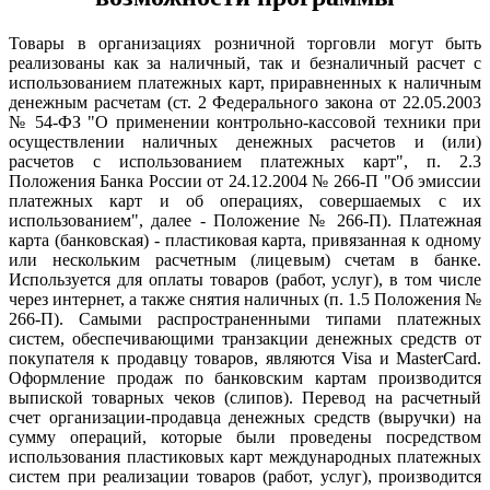
Товары в организациях розничной торговли могут быть
реализованы как за наличный, так и безналичный расчет с
использованием платежных карт, приравненных к наличным
денежным расчетам (ст. 2 Федерального закона от 22.05.2003
№ 54-ФЗ "О применении контрольно-кассовой техники при
осуществлении наличных денежных расчетов и (или)
расчетов с использованием платежных карт", п. 2.3
Положения Банка России от 24.12.2004 № 266-П "Об эмиссии
платежных карт и об операциях, совершаемых с их
использованием", далее - Положение № 266-П). Платежная
карта (банковская) - пластиковая карта, привязанная к одному
или нескольким расчетным (лицевым) счетам в банке.
Используется для оплаты товаров (работ, услуг), в том числе
через интернет, а также снятия наличных (п. 1.5 Положения №
266-П). Самыми распространенными типами платежных
систем, обеспечивающими транзакции денежных средств от
покупателя к продавцу товаров, являются Visa и MasterCard.
Оформление продаж по банковским картам производится
выпиской товарных чеков (слипов). Перевод на расчетный
счет организации-продавца денежных средств (выручки) на
сумму операций, которые были проведены посредством
использования пластиковых карт международных платежных
систем при реализации товаров (работ, услуг), производится